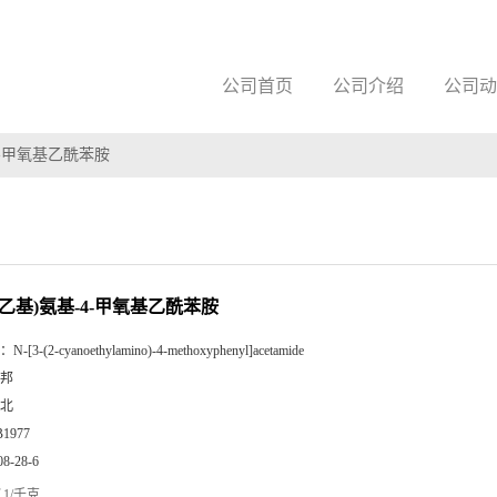
公司首页
公司介绍
公司动
-4-甲氧基乙酰苯胺
-氰乙基)氨基-4-甲氧基乙酰苯胺
：
N-[3-(2-cyanoethylamino)-4-methoxyphenyl]acetamide
邦
北
B1977
08-28-6
1/千克