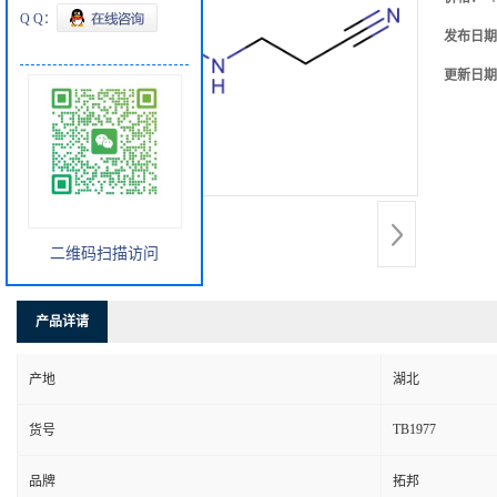
Q Q：
发布日期
更新日期
二维码扫描访问
产品详请
产地
湖北
TB1977
货号
品牌
拓邦