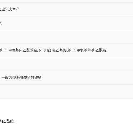
工业化大生产
g
氨基]-4'-甲氧基N-乙酰苯胺; N-[3-[(2-氰乙基)氨基]-4-甲氧基苯基]乙酰胺;
,一般为:纸板桶或镀锌铁桶
苯基]乙酰胺;