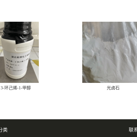
3-环己烯-1-甲醇
光卤石
分类
联