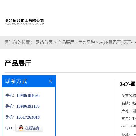
您当前的位置：
网站首页
>
产品展厅
>
优势品种
>
3-(N-氰乙基)氨基
产品展厅
联系方式
3-(N
手机：
13986181695
英文名称
品牌：
拓
手机：
13986192185
产地：
湖
手机：
13517263819
货号：
T
cas：
264
Q Q：
价格：
￥