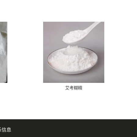
艾考糊精
系信息