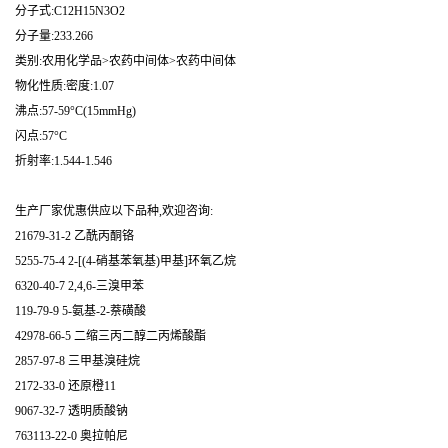
分子式:C12H15N3O2
分子量:233.266
类别:农用化学品>农药中间体>农药中间体
物化性质:密度:1.07
沸点:57-59°C(15mmHg)
闪点:57°C
折射率:1.544-1.546
生产厂家优惠供应以下品种,欢迎咨询:
21679-31-2 乙酰丙酮铬
5255-75-4 2-[(4-硝基苯氧基)甲基]环氧乙烷
6320-40-7 2,4,6-三溴甲苯
119-79-9 5-氨基-2-萘磺酸
42978-66-5 二缩三丙二醇二丙烯酸酯
2857-97-8 三甲基溴硅烷
2172-33-0 还原橙11
9067-32-7 透明质酸钠
763113-22-0 奥拉帕尼