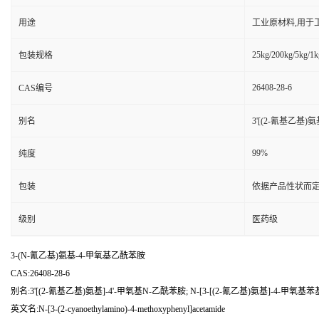
用途
工业原材料,用于
25kg/200kg/5kg/1k
包装规格
26408-28-6
CAS编号
别名
3'[(2-氰基乙基)
99%
纯度
包装
依据产品性状而定
级别
医药级
3-(N-氰乙基)氨基-4-甲氧基乙酰苯胺
CAS:26408-28-6
别名:3'[(2-氰基乙基)氨基]-4'-甲氧基N-乙酰苯胺; N-[3-[(2-氰乙基)氨基]-4-甲氧基
英文名:N-[3-(2-cyanoethylamino)-4-methoxyphenyl]acetamide