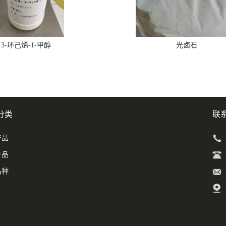
3-环己烯-1-甲醇
光卤石
分类
联
产品
产品
品种