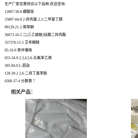
生产厂家优惠供应以下品种,欢迎咨询:
12007-58-8 硼酸铵
55897-64-8 2-异丙基-2,3-二甲基丁腈
99129-21-2 烯草酮
36673-16-2 二(三乙醇胺)钛酸二异丙酯
337376-15-5 艾考糊精
95-16-9 苯并噻唑
653-34-9 2,3,4,5,6-五氟苯乙烯
305-84-0 L-肌肽
128-39-2 2,6-二叔丁基苯酚
6300-37-4 分散黄 7
相关产品：