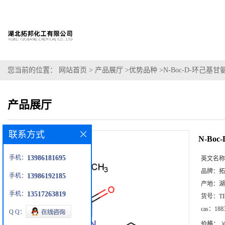
您当前的位置：
网站首页
>
产品展厅
>
优势品种
>
N-Boc-D-环己基甘
产品展厅
联系方式
N-Bo
手机：
13986181695
英文名称
品牌：
拓
手机：
13986192185
产地：
湖
手机：
13517263819
货号：
T
cas：
188
Q Q：
价格：
￥