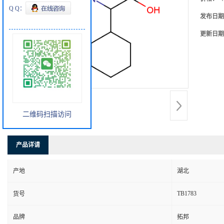
Q Q：
发布日期
更新日期
二维码扫描访问
产品详请
产地
湖北
TB1783
货号
品牌
拓邦