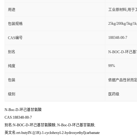
用途
工业原材料,用于
25kg/200kg/5kg/1k
包装规格
188348-00-7
CAS编号
别名
N-BOC-D-环己基
99%
纯度
包装
依据产品性状而定
级别
医药级
N-Boc-D-环己基甘氨酸
CAS:188348-00-7
别名:N-BOC-D-环己基甘氨酸醇; N-Boc-D-环己基甘氨醇;
英文名:ert-butylN-[(1R)-1-cyclohexyl-2-hydroxyethyl]carbamate