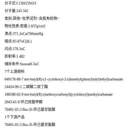
分子式:C13H25NO3
分子量:243.342
类别:其他>化学试剂>含氮有机物>
物化性质:密度:1.037g/cm3
沸点:371.2oCat760mmHg
熔点:83-87oC(lit.)
闪点:178.3oC
折射率:1.482
储存条件:Storeat0-5oC
7个上游原料
849178-88-7 tert-butyl(R)-(1-cyclohexyl-2-(dimethyl(phenyl)silyl)ethyl)carbamate
24424-99-5 二碳酸二叔丁酯
188348-02-9 tert-butyl(R)-(methoxycarbonyl)(cyclohexyl)methylcarbamate
2043-61-0 环己烷基甲醛
70491-05-3 Boc-D-环己基甘氨酸
1个下游产品
70491-05-3 Boc-D-环己基甘氨酸