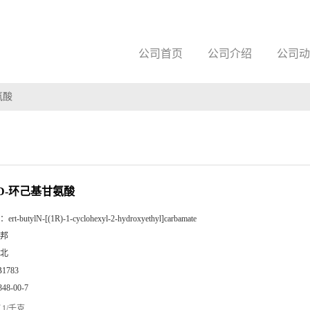
公司首页
公司介绍
公司动
氨酸
c-D-环己基甘氨酸
：
ert-butylN-[(1R)-1-cyclohexyl-2-hydroxyethyl]carbamate
邦
北
B1783
348-00-7
1/千克