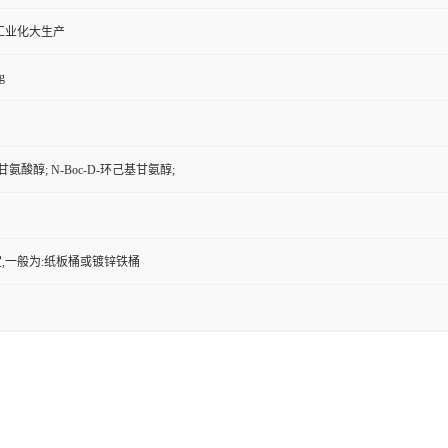
工业化大生产
g
甘氨酸醇; N-Boc-D-环己基甘氨醇;
,一般为:纸板桶或镀锌铁桶