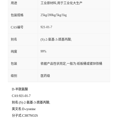
用途
工业原材料,用于工业化大生产
25kg/200kg/5kg/1kg
包装规格
921-01-7
CAS编号
别名
(S)-2-氨基-3-巯基丙酸;
99%
纯度
包装
依据产品性状而定,一般为:纸板桶或镀锌铁桶
级别
医药级
D-半胱氨酸
CAS:921-01-7
别名:(S)-2-氨基-3-巯基丙酸;
英文名:D-cysteine
分子式:C3H7NO2S