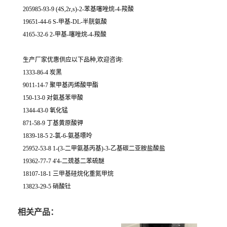
205985-93-9 (4S,2r,s)-2-苯基噻唑烷-4-羧酸
19651-44-6 S-甲基-DL-半胱氨酸
4165-32-6 2-甲基-噻唑烷-4-羧酸
生产厂家优惠供应以下品种,欢迎咨询:
1333-86-4 炭黑
9011-14-7 聚甲基丙烯酸甲酯
150-13-0 对氨基苯甲酸
1344-43-0 氧化锰
871-58-9 丁基黄原酸钾
1839-18-5 2-氯-6-氨基嘌呤
25952-53-8 1-(3-二甲氨基丙基)-3-乙基碳二亚胺盐酸盐
19362-77-7 4'4-二巯基二苯硫醚
18107-18-1 三甲基硅烷化重氮甲烷
13823-29-5 硝酸钍
相关产品：