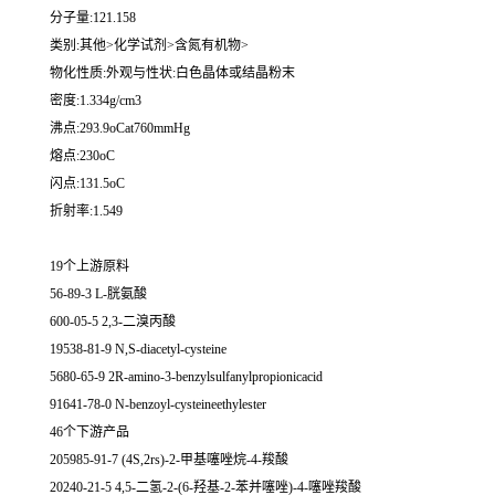
分子量:121.158
类别:其他>化学试剂>含氮有机物>
物化性质:外观与性状:白色晶体或结晶粉末
密度:1.334g/cm3
沸点:293.9oCat760mmHg
熔点:230oC
闪点:131.5oC
折射率:1.549
19个上游原料
56-89-3 L-胱氨酸
600-05-5 2,3-二溴丙酸
19538-81-9 N,S-diacetyl-cysteine
5680-65-9 2R-amino-3-benzylsulfanylpropionicacid
91641-78-0 N-benzoyl-cysteineethylester
46个下游产品
205985-91-7 (4S,2rs)-2-甲基噻唑烷-4-羧酸
20240-21-5 4,5-二氢-2-(6-羟基-2-苯并噻唑)-4-噻唑羧酸