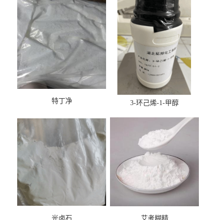
特丁净
3-环己烯-1-甲醇
光卤石
艾考糊精