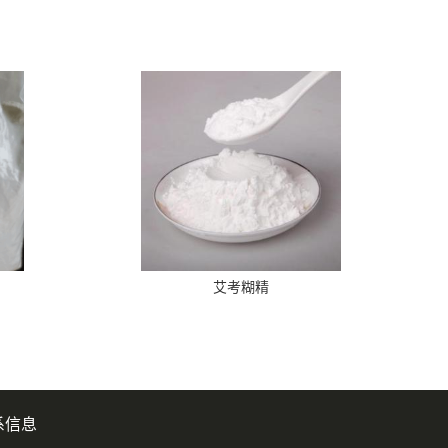
艾考糊精
系信息