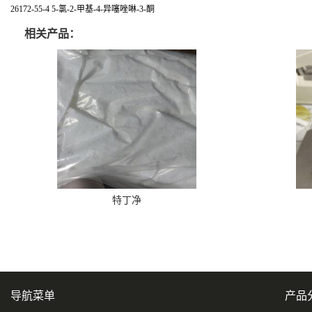
26172-55-4 5-氯-2-甲基-4-异噻唑啉-3-酮
相关产品：
特丁净
导航菜单
产品