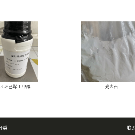
3-环己烯-1-甲醇
光卤石
分类
联