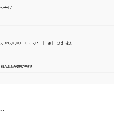
业化大生产
6,7,7,8,8,9,9,10,10,11,11,12,12,12-二十一氟十二烷基)-硅烷
一般为:纸板桶或镀锌铁桶
lane