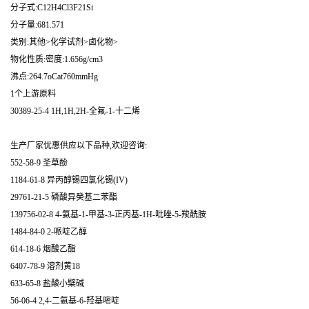
分子式:C12H4Cl3F21Si
分子量:681.571
类别:其他>化学试剂>卤化物>
物化性质:密度:1.656g/cm3
沸点:264.7oCat760mmHg
1个上游原料
30389-25-4 1H,1H,2H-全氟-1-十二烯
生产厂家优惠供应以下品种,欢迎咨询:
552-58-9 圣草酚
1184-61-8 异丙醇锡四氯化锡(IV)
29761-21-5 磷酸异癸基二苯酯
139756-02-8 4-氨基-1-甲基-3-正丙基-1H-吡唑-5-羧酰胺
1484-84-0 2-哌啶乙醇
614-18-6 烟酸乙酯
6407-78-9 溶剂黄18
633-65-8 盐酸小檗碱
56-06-4 2,4-二氨基-6-羟基嘧啶