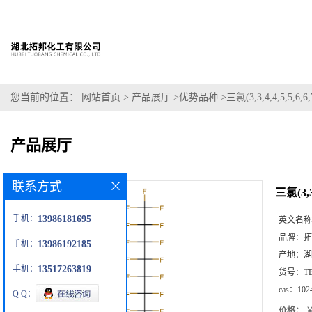
您当前的位置：
网站首页
>
产品展厅
>
优势品种
>
三氯(3,3,4,4,5,5,6
产品展厅
联系方式
三氯(3,3
手机：
13986181695
英文名称
品牌：
拓
手机：
13986192185
产地：
湖
手机：
13517263819
货号：
T
cas：
102
Q Q：
价格：
￥