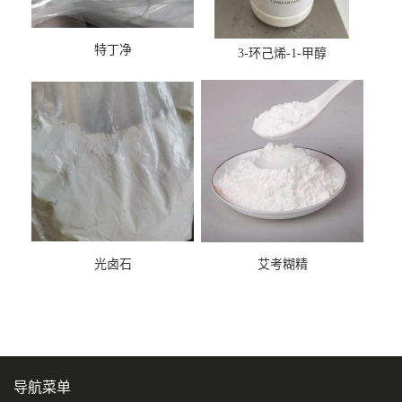
特丁净
3-环己烯-1-甲醇
光卤石
艾考糊精
导航菜单