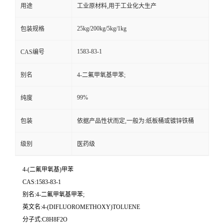
用途
工业原材料,用于工业化大生产
25kg/200kg/5kg/1kg
包装规格
1583-83-1
CAS编号
别名
4-二氟甲氧基甲苯;
99%
纯度
包装
依据产品性状而定,一般为:纸板桶或镀锌铁桶
级别
医药级
4-(二氟甲氧基)甲苯
CAS:1583-83-1
别名:4-二氟甲氧基甲苯;
英文名:4-(DIFLUOROMETHOXY)TOLUENE
分子式:C8H8F2O