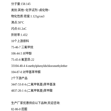
分子量:158.145
类别:其他>化学试剂>卤化物>
物化性质:密度:1.121g/cm3
沸点:50°C
闪点:61.2oC
折射率:1.452
10个上游原料
75-46-7 三氟甲烷
106-44-5 对甲酚
75-45-6 氟里昂-22
33104-40-4 4-methylphenyldichloromethylether
104-87-0 对甲基苯甲醛
2个下游产品
3447-53-8 4-(二氟甲氧基)苯甲基溴
4837-20-1 4-(二氟甲氧基)苯甲酸
生产厂家优惠供应以下品种,欢迎咨询:
82-86-0 苊醌