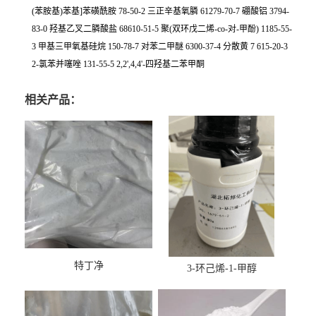
(苯胺基)苯基]苯磺酰胺 78-50-2 三正辛基氧膦 61279-70-7 硼酸铝 3794-
83-0 羟基乙叉二膦酸盐 68610-51-5 聚(双环戊二烯-co-对-甲酚) 1185-55-
3 甲基三甲氧基硅烷 150-78-7 对苯二甲醚 6300-37-4 分散黄 7 615-20-3
2-氯苯并噻唑 131-55-5 2,2',4,4'-四羟基二苯甲酮
相关产品：
特丁净
3-环己烯-1-甲醇