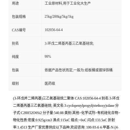
用途
工业原材料,用于工业化大生产
25kg/200kg/5kg/1kg
包装规格
102056-64-4
CAS编号
别名
3-环戊二烯基丙基三乙氧基硅烷;
99%
纯度
包装
依据产品性状而定,一般为:纸板桶或镀锌铁桶
级别
医药级
(3-环戊并二烯丙基)三乙氧基硅烷二聚体 CAS:102056-64-4 别名:3-环戊
二烯基丙基三乙氧基硅烷; 英文名:3-cyclopentylpropyl(triethoxy)silane 分
子式:C28H52O6Si2 分子量:540.88 类别:其他>化学试剂>有机硅化合物>
物化性质:密度:0.925g/cm3 沸点:115oC 熔点:<0oC 闪点:133.5oC 折射
率:1.4513 生产厂家优惠供应以下品种,欢迎咨询: 100-93-6 4-甲基-N-[4-