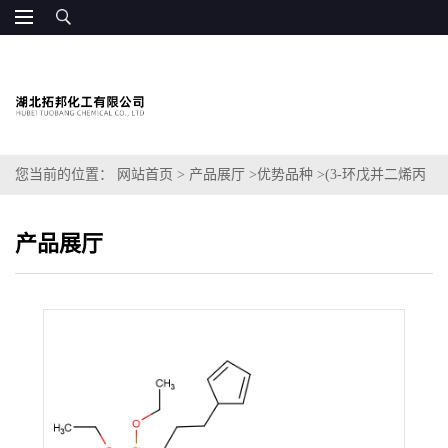
您当前的位置：
网站首页
>
产品展厅
>
优势品种
>
(3-环戊并二烯丙
基)三乙氧基硅烷二聚体
产品展厅