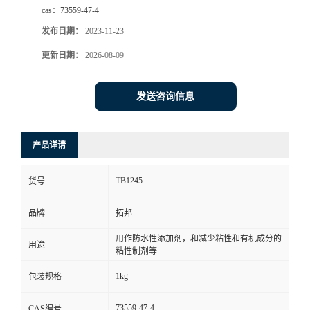
cas：
73559-47-4
发布日期：
2023-11-23
更新日期：
2026-08-09
发送咨询信息
产品详请
TB1245
货号
品牌
拓邦
用作防水性添加剂，和减少粘性和有机成分的
用途
粘性制剂等
1kg
包装规格
73559-47-4
CAS编号