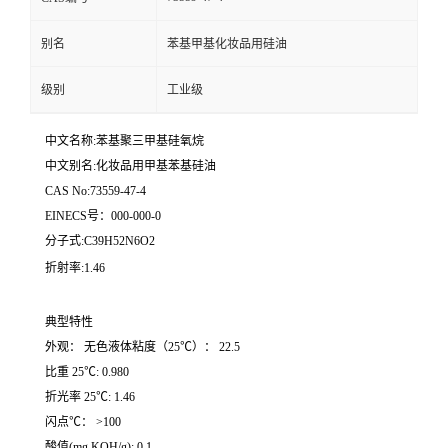
别名
苯基甲基化妆品用硅油
级别
工业级
中文名称:苯基聚三甲基硅氧烷
中文别名:化妆品用甲基苯基硅油
CAS No:73559-47-4
EINECS号：000-000-0
分子式:C39H52N6O2
折射率:1.46
典型特性
外观： 无色液体粘度（25℃）： 22.5
比重 25℃: 0.980
折光率 25℃: 1.46
闪点℃： >100
酸值(mg KOH/g): 0.1