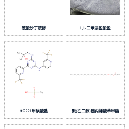
硫酸沙丁胺醇
1,1-二苯肼盐酸盐
AG221甲磺酸盐
聚(乙二醇)醚丙烯酸苯甲酯