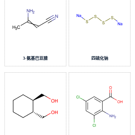
3-氨基巴豆腈
四硫化钠