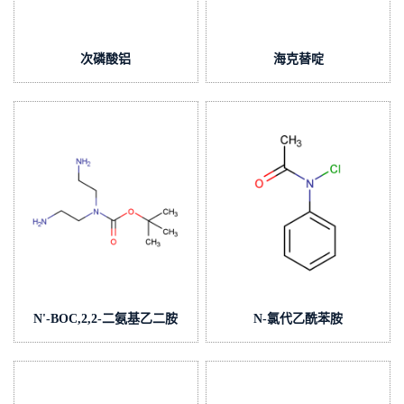
次磷酸铝
海克替啶
N'-BOC,2,2-二氨基乙二胺
N-氯代乙酰苯胺