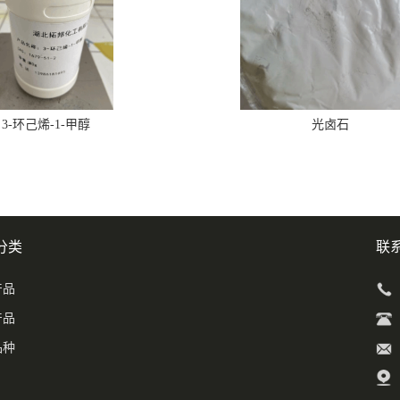
3-环己烯-1-甲醇
光卤石
分类
联
产品
产品
品种