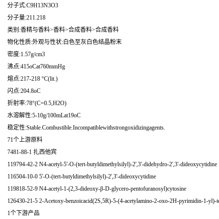
分子式:C9H13N3O3
分子量:211.218
类别:香精与香料>香料>合成香料>合成香料
物化性质:外观与性状:白色至灰白色结晶粉末
密度:1.57g/cm3
沸点:415oCat760mmHg
熔点:217-218 °C(lit.)
闪点:204.8oC
折射率:78°(C=0.5,H2O)
水溶解性:5-10g/100mLat19oC
稳定性:Stable.Combustible.Incompatiblewithstrongoxidizingagents.
71个上游原料
7481-88-1 扎西他宾
119794-42-2 N4-acetyl-5'-O-(tert-butyldimethylsilyl)-2',3'-didehydro-2',3'-dideoxycytidine
116504-10-0 5'-O-(tert-butyldimethylsilyl)-2',3'-dideoxycytidine
119818-52-9 N4-acetyl-1-(2,3-dideoxy-β-D-glycero-pentofuranosyl)cytosine
126430-21-5 2-Acetoxy-benzoicacid(2S,5R)-5-(4-acetylamino-2-oxo-2H-pyrimidin-1-yl)-te
1个下游产品