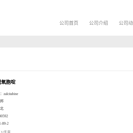
公司首页
公司介绍
公司动
二脱氧胞啶
：
zalcitabine
邦
北
B0592
1-89-2
1/千克