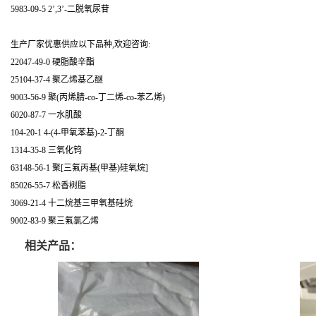
5983-09-5 2’,3’-二脱氧尿苷
生产厂家优惠供应以下品种,欢迎咨询:
22047-49-0 硬脂酸辛酯
25104-37-4 聚乙烯基乙醚
9003-56-9 聚(丙烯腈-co-丁二烯-co-苯乙烯)
6020-87-7 一水肌酸
104-20-1 4-(4-甲氧苯基)-2-丁酮
1314-35-8 三氧化钨
63148-56-1 聚[三氟丙基(甲基)硅氧烷]
85026-55-7 松香树脂
3069-21-4 十二烷基三甲氧基硅烷
9002-83-9 聚三氟氯乙烯
相关产品：