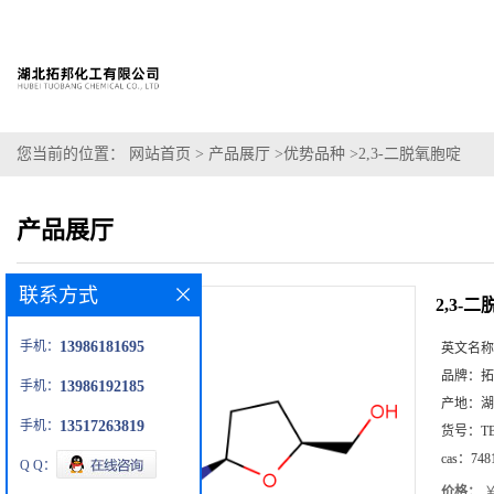
您当前的位置：
网站首页
>
产品展厅
>
优势品种
>
2,3-二脱氧胞啶
产品展厅
联系方式
2,3-
手机：
13986181695
英文名称
品牌：
拓
手机：
13986192185
产地：
湖
手机：
13517263819
货号：
T
cas：
748
Q Q：
价格：
￥