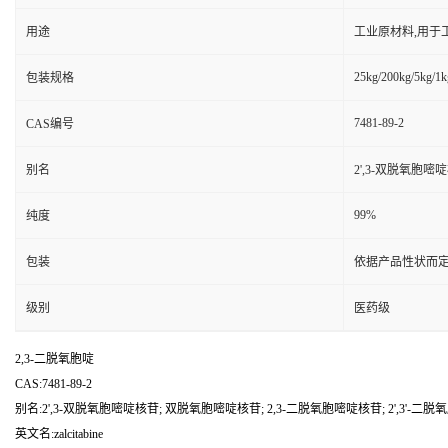
用途
工业原材料,用于
25kg/200kg/5kg/1k
包装规格
7481-89-2
CAS编号
别名
2',3-双脱氧胞嘧啶
99%
纯度
包装
依据产品性状而定
级别
医药级
2,3-二脱氧胞啶
CAS:7481-89-2
别名:2',3-双脱氧胞嘧啶核苷; 双脱氧胞嘧啶核苷; 2,3-二脱氧胞嘧啶核苷; 2',3'-二脱氧胞苷;
英文名:zalcitabine