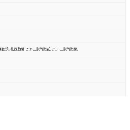
滨; 扎西胞苷; 2',3'-二脱氧胞甙; 2’,3’-二脱氧胞苷;