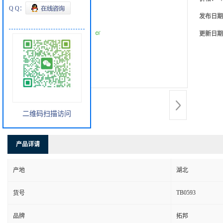
Q Q：
发布日期
更新日期
二维码扫描访问
产品详请
产地
湖北
TB0593
货号
品牌
拓邦