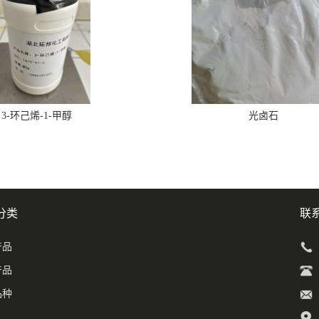
3-环己烯-1-甲醇
光卤石
分类
联
产品
产品
品种