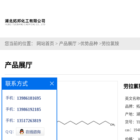
您当前的位置：
网站首页
>
产品展厅
>
优势品种
>
劳拉氯铵
产品展厅
联系方式
劳拉氯
手机：
13986181695
英文名称
品牌：
拓
手机：
13986192185
产地：
湖
手机：
13517263819
货号：
T
cas：
194
Q Q：
价格：
￥