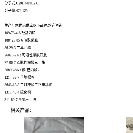
分子式:C29H44NO2.Cl
分子量:474.125
生产厂家优惠供应以下品种,欢迎咨询:
109-78-4 3-羟基丙腈
188425-85-6 啶酰菌胺
86-29-3 二苯乙腈
26023-21-2 可溶性聚酰亚胺
77-90-7 乙酰柠檬酸三丁酯
36890-68-3 聚(已内酯)
1214-39-7 苄腺嘌呤
3648-18-8 二月桂酸二正辛基锡
1317-40-4 硫化铜
311-89-7 全氟三丁胺
相关产品：