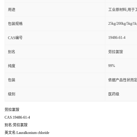
用途
工业原材料,用于
25kg/200kg/5kg/1k
包装规格
19486-61-4
CAS编号
别名
劳拉氯铵
99%
纯度
包装
依据产品性状而定
级别
医药级
劳拉氯铵
CAS:19486-61-4
别名:劳拉氯铵
英文名:Lauralkonium chloride