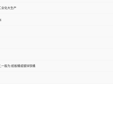
工业化大生产
g
,一般为:纸板桶或镀锌铁桶