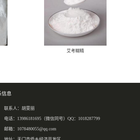
艾考糊精
系信息
联系人：胡雯丽
电话：13986181695（微信同号）QQ：1018287799
邮箱：
1078480055@qq.com
地址：天门市侨乡经济开发区