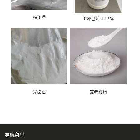
特丁净
3-环己烯-1-甲醇
光卤石
艾考糊精
导航菜单