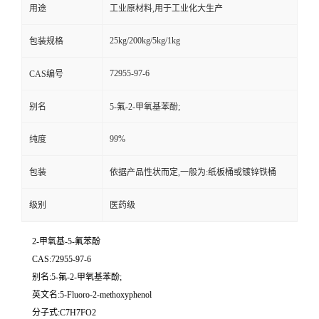
用途
工业原材料,用于工业化大生产
25kg/200kg/5kg/1kg
包装规格
72955-97-6
CAS编号
别名
5-氟-2-甲氧基苯酚;
99%
纯度
包装
依据产品性状而定,一般为:纸板桶或镀锌铁桶
级别
医药级
2-甲氧基-5-氟苯酚
CAS:72955-97-6
别名:5-氟-2-甲氧基苯酚;
英文名:5-Fluoro-2-methoxyphenol
分子式:C7H7FO2