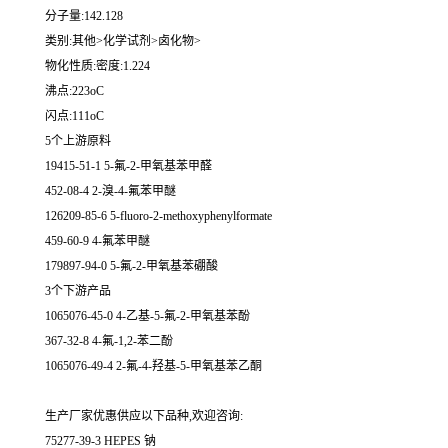
分子量:142.128
类别:其他>化学试剂>卤化物>
物化性质:密度:1.224
沸点:223oC
闪点:111oC
5个上游原料
19415-51-1 5-氟-2-甲氧基苯甲醛
452-08-4 2-溴-4-氟苯甲醚
126209-85-6 5-fluoro-2-methoxyphenylformate
459-60-9 4-氟苯甲醚
179897-94-0 5-氟-2-甲氧基苯硼酸
3个下游产品
1065076-45-0 4-乙基-5-氟-2-甲氧基苯酚
367-32-8 4-氟-1,2-苯二酚
1065076-49-4 2-氟-4-羟基-5-甲氧基苯乙酮
生产厂家优惠供应以下品种,欢迎咨询:
75277-39-3 HEPES 钠