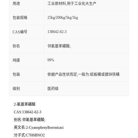
用途
工业原材料,用于工业化大生产
25kg/200kg/5kg/1kg
包装规格
138642-62-3
CAS编号
别名
邻氰基苯硼酸;
99%
纯度
包装
依据产品性状而定,一般为:纸板桶或镀锌铁桶
级别
医药级
2-氰基苯硼酸
CAS:138642-62-3
别名:邻氰基苯硼酸;
英文名:2-Cyanophenylboronicaci
分子式:C7H6BNO2