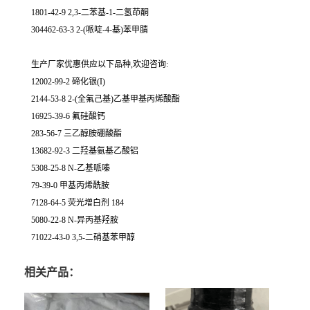
1801-42-9 2,3-二苯基-1-二氢茚酮
304462-63-3 2-(哌啶-4-基)苯甲腈
生产厂家优惠供应以下品种,欢迎咨询:
12002-99-2 碲化银(I)
2144-53-8 2-(全氟己基)乙基甲基丙烯酸酯
16925-39-6 氟硅酸钙
283-56-7 三乙醇胺硼酸酯
13682-92-3 二羟基氨基乙酸铝
5308-25-8 N-乙基哌嗪
79-39-0 甲基丙烯酰胺
7128-64-5 荧光增白剂 184
5080-22-8 N-异丙基羟胺
71022-43-0 3,5-二硝基苯甲醇
相关产品：