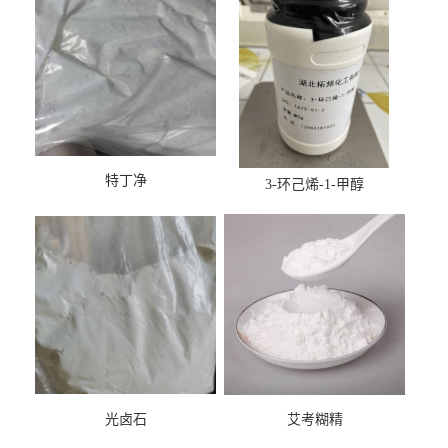
特丁净
3-环己烯-1-甲醇
光卤石
艾考糊精