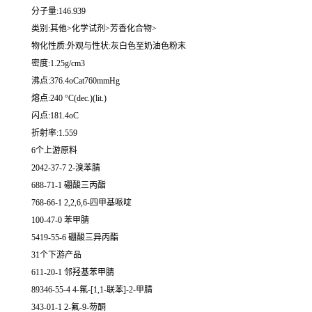
分子量:146.939
类别:其他>化学试剂>芳香化合物>
物化性质:外观与性状:灰白色至奶油色粉末
密度:1.25g/cm3
沸点:376.4oCat760mmHg
熔点:240 °C(dec.)(lit.)
闪点:181.4oC
折射率:1.559
6个上游原料
2042-37-7 2-溴苯腈
688-71-1 硼酸三丙酯
768-66-1 2,2,6,6-四甲基哌啶
100-47-0 苯甲腈
5419-55-6 硼酸三异丙酯
31个下游产品
611-20-1 邻羟基苯甲腈
89346-55-4 4-氟-[1,1-联苯]-2-甲腈
343-01-1 2-氟-9-芴酮