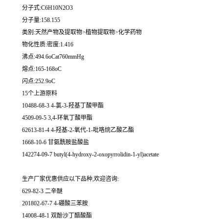
分子式:C6H10N2O3
分子量:158.155
类别:天然产物及提取物>植物提取物>化学药物
物化性质:密度:1.416
沸点:494.6oCat760mmHg
熔点:165-168oC
闪点:252.9oC
15个上游原料
10488-68-3 4-氯-3-羟基丁酸甲酯
4509-09-5 3,4-环氧丁酸甲酯
62613-81-4 4-羟基-2-氧代-1-吡咯烷乙酸乙酯
1668-10-6 甘氨酰胺盐酸盐
142274-09-7 butyl(4-hydroxy-2-oxopyrrolidin-1-yl)acetate
生产厂家优惠供应以下品种,欢迎咨询:
629-82-3 二辛醚
201802-67-7 4-硼酸三苯胺
14008-48-1 双酚沙丁醋酸酯