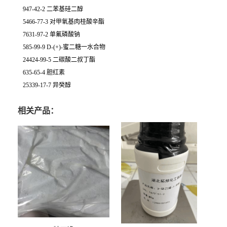
947-42-2 二苯基硅二醇
5466-77-3 对甲氧基肉桂酸辛酯
7631-97-2 单氟磷酸钠
585-99-9 D-(+)-蜜二糖一水合物
24424-99-5 二碳酸二叔丁酯
635-65-4 胆红素
25339-17-7 异癸醇
相关产品：