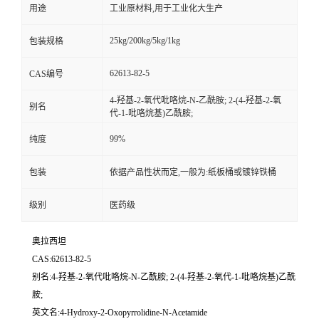
用途
工业原材料,用于工业化大生产
25kg/200kg/5kg/1kg
包装规格
62613-82-5
CAS编号
4-羟基-2-氧代吡咯烷-N-乙酰胺; 2-(4-羟基-2-氧
别名
代-1-吡咯烷基)乙酰胺;
99%
纯度
包装
依据产品性状而定,一般为:纸板桶或镀锌铁桶
级别
医药级
奥拉西坦
CAS:62613-82-5
别名:4-羟基-2-氧代吡咯烷-N-乙酰胺; 2-(4-羟基-2-氧代-1-吡咯烷基)乙酰
胺;
英文名:4-Hydroxy-2-Oxopyrrolidine-N-Acetamide