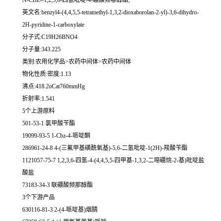
N-CBZ--1,2,5,6-四氢吡啶-4-硼酸频哪醇酯;
英文名:benzyl4-(4,4,5,5-tetramethyl-1,3,2-dioxaborolan-2-yl)-3,6-dihydro-
2H-pyridine-1-carboxylate
分子式:C19H26BNO4
分子量:343.225
类别:农用化学品>农药中间体>农药中间体
物化性质:密度:1.13
沸点:418.2oCat760mmHg
折射率:1.541
5个上游原料
501-53-1 氯甲酸苄酯
19099-93-5 1-Cbz-4-哌啶酮
286961-24-8 4-(三氟甲基磺酰氧基)-5,6-二氢吡啶-1(2H)-羧酸苄酯
1121057-75-7 1,2,3,6-四氢-4-(4,4,5,5-四甲基-1,3,2-二噁硼烷-2-基)吡啶盐
酸盐
73183-34-3 联硼酸频那醇酯
3个下游产品
630116-81-3 2-(4-哌啶基)烟腈