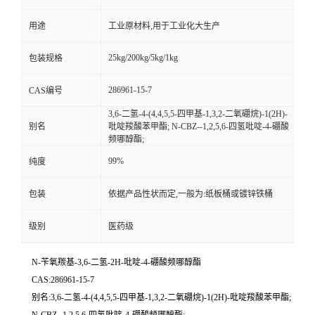
用途
工业原材料,用于工业化大生产
25kg/200kg/5kg/1kg
包装规格
286961-15-7
CAS编号
3,6-二氢-4-(4,4,5,5-四甲基-1,3,2-二氧硼烷)-1(2H)-
别名
吡啶羧酸苯甲酯; N-CBZ--1,2,5,6-四氢吡啶-4-硼酸
频哪醇酯;
99%
纯度
包装
依据产品性状而定,一般为:纸板桶或镀锌铁桶
级别
医药级
N-苄氧羰基-3,6-二氢-2H-吡啶-4-硼酸频哪醇酯
CAS:286961-15-7
别名:3,6-二氢-4-(4,4,5,5-四甲基-1,3,2-二氧硼烷)-1(2H)-吡啶羧酸苯甲酯;