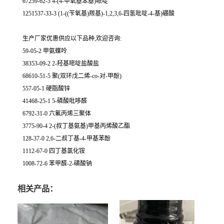
67259-62-5 4-(4-甲氧基苯基)哌啶
1251537-33-3 (1-((苄氧基)羰基)-1,2,3,6-四氢吡啶-4-基)硼酸
生产厂家优惠供应以下品种,欢迎咨询:
59-05-2 甲氨蝶呤
38353-09-2 2-羟基嘧啶盐酸盐
68610-51-5 聚(双环戊二烯-co-对-甲酚)
557-05-1 硬脂酸锌
41468-25-1 5-磷酸吡哆醛
6792-31-0 六氟丙烯三聚体
3775-90-4 2-(叔丁基氨基)甲基丙烯酸乙酯
128-37-0 2,6-二叔丁基-4-甲基苯酚
1112-67-0 四丁基氯化铵
1008-72-6 苯甲醛-2-磺酸钠
相关产品：