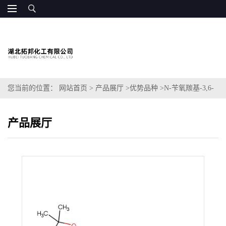
您当前的位置：
网站首页
>
产品展厅
>
优势品种
>
N-苄氧羰基-3,6-
二氢-2H-吡啶-4-硼酸频哪醇酯
产品展厅