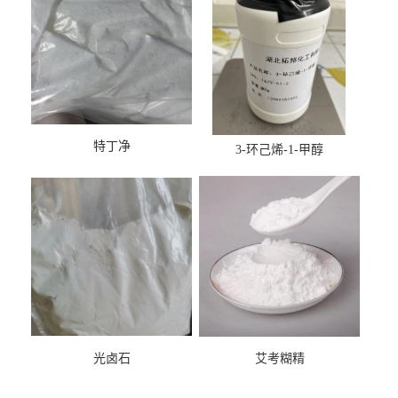
特丁净
3-环己烯-1-甲醇
光卤石
艾考糊精