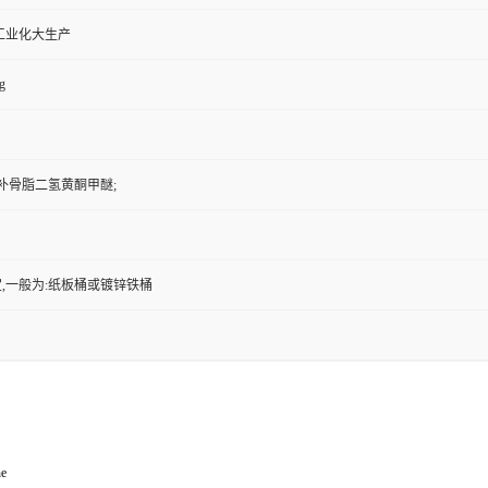
工业化大生产
g
 补骨脂二氢黄酮甲醚;
,一般为:纸板桶或镀锌铁桶
ne