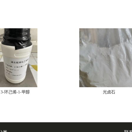
3-环己烯-1-甲醇
光卤石