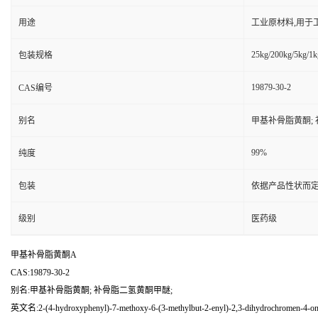
用途
工业原材料,用于
25kg/200kg/5kg/1k
包装规格
19879-30-2
CAS编号
别名
甲基补骨脂黄酮;
99%
纯度
包装
依据产品性状而定
级别
医药级
甲基补骨脂黄酮A
CAS:19879-30-2
别名:甲基补骨脂黄酮; 补骨脂二氢黄酮甲醚;
英文名:2-(4-hydroxyphenyl)-7-methoxy-6-(3-methylbut-2-enyl)-2,3-dihydrochromen-4-o