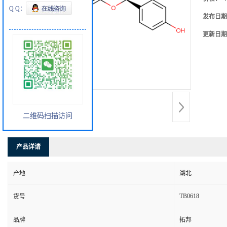
Q Q：
发布日期
更新日期
二维码扫描访问
产品详请
产地
湖北
TB0618
货号
品牌
拓邦