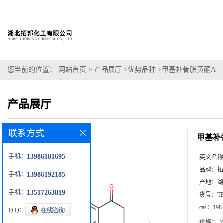
您当前的位置：
网站首页
>
产品展厅
>
优势品种
>
甲基补骨脂黄酮A
产品展厅
联系方式
甲基补
手机：
13986181695
英文名称
品牌：
拓
手机：
13986192185
产地：
湖
手机：
13517263819
货号：
T
cas：
198
Q Q：
价格：
￥