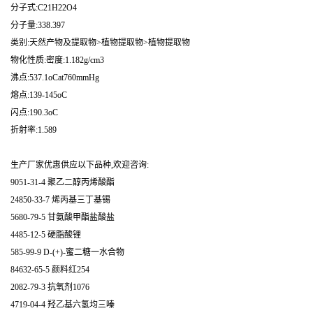
分子式:C21H22O4
分子量:338.397
类别:天然产物及提取物>植物提取物>植物提取物
物化性质:密度:1.182g/cm3
沸点:537.1oCat760mmHg
熔点:139-145oC
闪点:190.3oC
折射率:1.589
生产厂家优惠供应以下品种,欢迎咨询:
9051-31-4 聚乙二醇丙烯酸酯
24850-33-7 烯丙基三丁基锡
5680-79-5 甘氨酸甲酯盐酸盐
4485-12-5 硬脂酸锂
585-99-9 D-(+)-蜜二糖一水合物
84632-65-5 颜料红254
2082-79-3 抗氧剂1076
4719-04-4 羟乙基六氢均三嗪