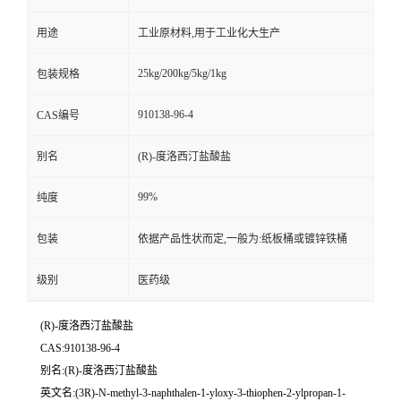
用途
工业原材料,用于工业化大生产
25kg/200kg/5kg/1kg
包装规格
910138-96-4
CAS编号
别名
(R)-度洛西汀盐酸盐
99%
纯度
包装
依据产品性状而定,一般为:纸板桶或镀锌铁桶
级别
医药级
(R)-度洛西汀盐酸盐
CAS:910138-96-4
别名:(R)-度洛西汀盐酸盐
英文名:(3R)-N-methyl-3-naphthalen-1-yloxy-3-thiophen-2-ylpropan-1-