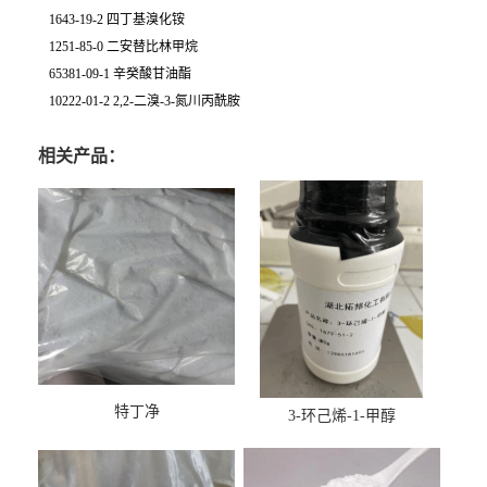
1643-19-2 四丁基溴化铵
1251-85-0 二安替比林甲烷
65381-09-1 辛癸酸甘油酯
10222-01-2 2,2-二溴-3-氮川丙酰胺
相关产品：
特丁净
3-环己烯-1-甲醇