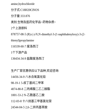
amine,hydrochloride
分子式:C18H20ClNOS
分子量:333.876
类别:生物及医药化学品>药物杂质>
2个上游原料
878757-08-5 (R)-(-)-N,N-dimethyl-3-(1-naphthalenyloxy)-3-(2-
thienyl)propylamine
116539-60-7 度洛西汀
1个下游产品
136434-34-9 盐酸度洛西汀
生产厂家优惠供应以下品种,欢迎咨询:
14456-34-9 八水合氧氯化铪
98-19-1 5-叔丁基间二甲苯
4074-88-8 二丙烯酸二乙二醇酯
1001-53-2 N-乙酰基乙二胺
112-03-8 十八烷基三甲基氯化铵
24544-04-5 2,6-二异丙基苯胺