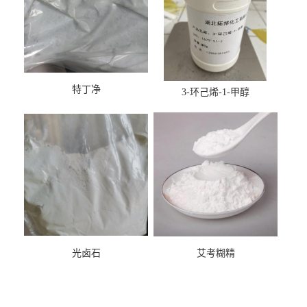
特丁净
3-环己烯-1-甲醇
光卤石
艾考糊精