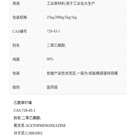
用途
工业原材料,用于工业化大生产
25kg/200kg/5kg/1kg
包装规格
729-43-1
CAS编号
别名
二苯乙酮腙;
99%
纯度
包装
依据产品性状而定,一般为:纸板桶或镀锌铁桶
级别
医药级
乙酰苯吖嗪
CAS:729-43-1
别名:二苯乙酮腙;
英文名:ACETOPHENONEAZINE
分子式:C16H16N2