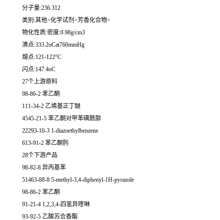
分子量:236.312
类别:其他>化学试剂>芳香化合物>
物化性质:密度:0.98g/cm3
沸点:333.2oCat760mmHg
熔点:121-122°C
闪点:147.4oC
27个上游原料
98-86-2 苯乙酮
111-34-2 乙烯基正丁醚
4545-21-5 苯乙酮对甲苯磺酰腙
22293-10-3 1-diazoethylbenzene
613-91-2 苯乙酮肟
28个下游产品
98-82-8 异丙基苯
51463-88-8 5-methyl-3,4-diphenyl-1H-pyrazole
98-86-2 苯乙酮
91-21-4 1,2,3,4-四氢异喹啉
93-92-5 乙酸苏合香酯