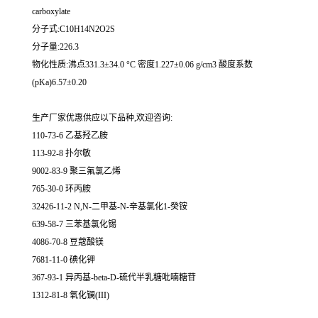
carboxylate
分子式:C10H14N2O2S
分子量:226.3
物化性质:沸点331.3±34.0 °C 密度1.227±0.06 g/cm3 酸度系数
(pKa)6.57±0.20
生产厂家优惠供应以下品种,欢迎咨询:
110-73-6 乙基羟乙胺
113-92-8 扑尔敏
9002-83-9 聚三氟氯乙烯
765-30-0 环丙胺
32426-11-2 N,N-二甲基-N-辛基氯化1-癸铵
639-58-7 三苯基氯化锡
4086-70-8 豆蔻酸镁
7681-11-0 碘化钾
367-93-1 异丙基-beta-D-硫代半乳糖吡喃糖苷
1312-81-8 氧化镧(III)