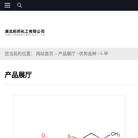
您当前的位置：
网站首页
>
产品展厅
>
优势品种
>
5-甲
基-4H,5H,6H,7H-[1,3]噻唑并[5,4-C]吡啶-2-羧酸乙酯
产品展厅