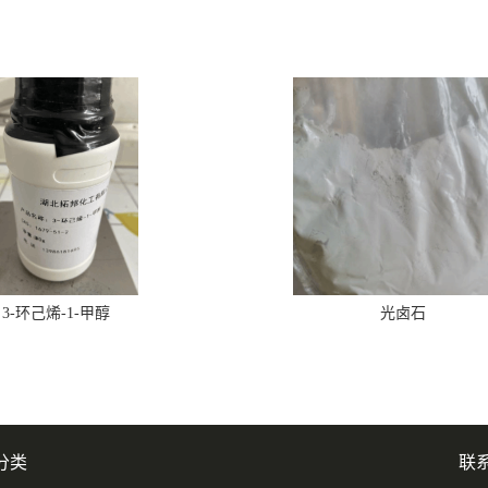
3-环己烯-1-甲醇
光卤石
分类
联