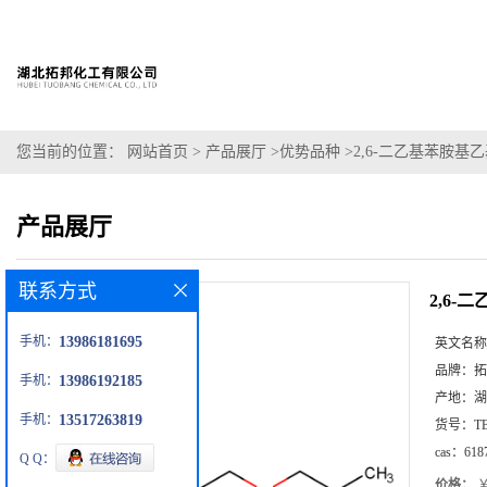
您当前的位置：
网站首页
>
产品展厅
>
优势品种
>
2,6-二乙基苯胺基
产品展厅
联系方式
2,6
手机：
13986181695
英文名称
品牌：
拓
手机：
13986192185
产地：
湖
手机：
13517263819
货号：
T
cas：
618
Q Q：
价格：
￥