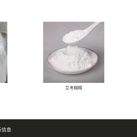
艾考糊精
系信息