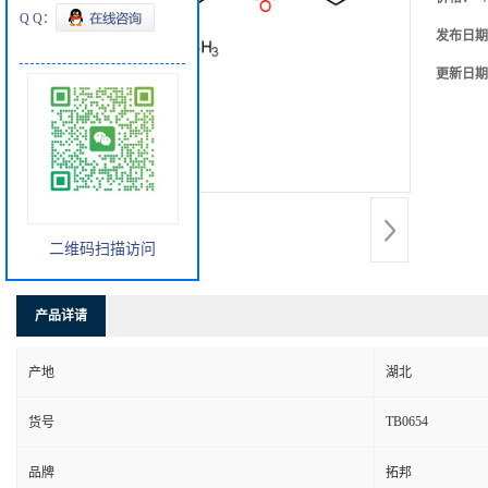
Q Q：
发布日期
更新日期
二维码扫描访问
产品详请
产地
湖北
TB0654
货号
品牌
拓邦