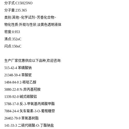
分子式:C15H25NO
分子量:235.365
类别:其他>化学试剂>芳香化合物>
物化性质:外观与性状:淡黄色透明液体
密度:0.953
沸点:352oC
闪点:150oC
生产厂家优惠供应以下品种,欢迎咨询:
515-42-4 苯磺酸钠
21348-59-4 草酸铌
1484-84-0 2-哌啶乙醇
5080-22-8 N-异丙基羟胺
1339-92-0 碱式碳酸铝
5788-17-0 反-3-甲氧基丙烯酸甲酯
7084-24-4 矢车菊素-3-O-葡萄糖苷
26402-79-9 苯氧基树脂
141-33-3 二硫代碳酸-O-丁酯钠盐