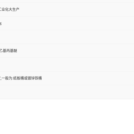
工业化大生产
g
基乙基丙基醚
,一般为:纸板桶或镀锌铁桶