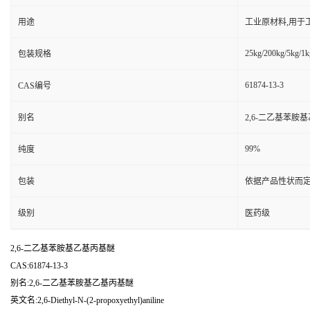
用途
工业原材料,用于
25kg/200kg/5kg/1k
包装规格
61874-13-3
CAS编号
别名
2,6-二乙基苯胺
99%
纯度
包装
依据产品性状而定
级别
医药级
2,6-二乙基苯胺基乙基丙基醚
CAS:61874-13-3
别名:2,6-二乙基苯胺基乙基丙基醚
英文名:2,6-Diethyl-N-(2-propoxyethyl)aniline