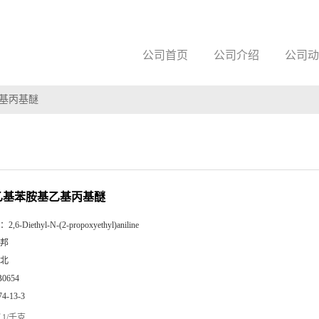
公司首页
公司介绍
公司动
乙基丙基醚
-二乙基苯胺基乙基丙基醚
：
2,6-Diethyl-N-(2-propoxyethyl)aniline
邦
北
B0654
74-13-3
1/千克