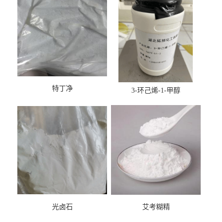
特丁净
3-环己烯-1-甲醇
光卤石
艾考糊精