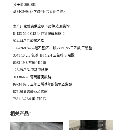
分子量:368.883
类别:其他>化学试剂>芳香化合物>
生产厂家优惠供应以下品种,欢迎咨询:
84133-50-6 C12-14仲链烷醇聚醚-9
924-44-7 乙醛酸乙酯
139-89-9 N-(2-羟乙基)乙二胺-N,N′,N′-三乙酸 三钠盐
3641-13-2 5-氨基-1H-1,2,4-三氮唑-3-羧酸
6683-19-8 抗氧剂1010
123-39-7 N-甲基甲酰胺
31138-65-5 葡萄醣庚酸钠
99734-09-5 三苯乙烯基苯酚聚氧乙烯醚
872-36-6 碳酸亚乙烯酯
763113-22-0 奥拉帕尼
相关产品：