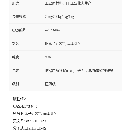
用途
工业原材料,用于工业化大生产
25kg/200kg/5kg/1kg
包装规格
42373-04-6
CAS编号
别名
阳离子红2GL; 基本红9;
99%
纯度
包装
依据产品性状而定,一般为:纸板桶或镀锌铁桶
级别
医药级
碱性红29
CAS:42373-04-6
别名:阳离子红2GL; 基本红9;
英文名:BASICRED29
分子式:C19H17ClN4S