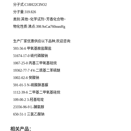
分子式:C18H22ClNO2
分子量:319.826
类别:其他>化学试剂>芳香化合物>
物化性质:沸点:398.9oCat760mmHg
生产厂家优惠供应以下品种,欢迎咨询:
593-56-6 甲氧基胺盐酸盐
51674-17-0 硫代磷酸钠
1067-25-0 丙基三甲氧基硅烷
19362-77-7 4'4-二巯基二苯硫醚
1002-62-6 癸酸钠
591-01-5 N-硫酸脒基脲
1112-39-6 二甲基二甲氧基硅烷
109-00-2 3-羟基吡啶
23356-96-9 L-脯氨醇
650-51-1 三氯乙酸钠
相关产品：