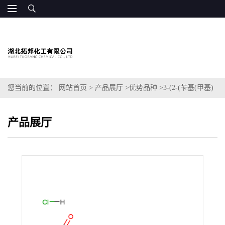
您当前的位置：
网站首页
>
产品展厅
>
优势品种
>
3-(2-(苄基(甲基)
氨基)乙基)苯甲酸甲酯盐酸盐
产品展厅