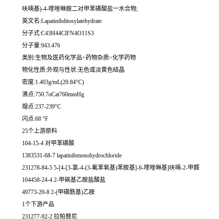
呋喃基)-4-喹唑啉胺二对甲苯磺酸盐一水合物;
英文名:Lapatinibditosylatehydrate
分子式:C43H44ClFN4O11S3
分子量:943.476
类别:生物及医药化学品>药物杂质>化学药物
物化性质:外观与性状:无色或淡黄色结晶
密度:1.403g/mL(20.84°C)
沸点:750.7oCat760mmHg
熔点:237-239°C
闪点:68 °F
25个上游原料
104-15-4 对甲苯磺酸
1383531-68-7 lapatinibmonohydrochloride
231278-84-5 5-[4-[3-氯-4-(3-氟苯氧基)苯胺基]-6-喹唑啉基]呋喃-2-甲醛
104458-24-4 2-甲砜基乙胺盐酸盐
49773-20-8 2-(甲磺酰基)乙胺
1个下游产品
231277-92-2 拉帕替尼