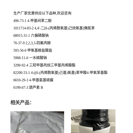
生产厂家优惠供应以下品种,欢迎咨询:
496-73-1 4-甲基间苯二酚
1011714-83-2 4,4'-二[6-(丙烯酰氧基)己烷氧基]偶氮苯
68915-31-1 六偏磷酸钠
76-37-9 2,2,3,3-四氟丙醇
593-56-6 甲氧基胺盐酸盐
5968-11-6 一水碳酸钠
3290-92-4 三羟甲基丙烷三甲基丙烯酸酯
82200-53-1 4-((6-(丙烯酰氧基)己基)氧基)苯甲酸4-甲氧苯基酯
6610-29-3 4-甲基氨基硫脲
6199-67-3 葫芦素 B
相关产品：