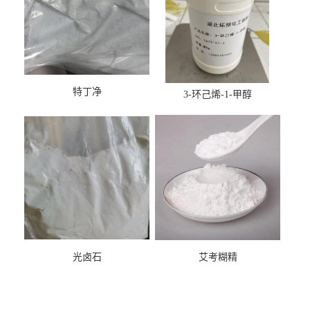
特丁净
3-环己烯-1-甲醇
光卤石
艾考糊精