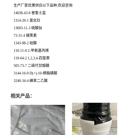
生产厂家优惠供应以下品种,欢迎咨询:
14038-43-8 普鲁士蓝
1314-20-1 氯化钍
13693-11-3 硫酸钛
73-31-4 褪黑素
1343-98-2 硅酸
116-11-0 2-甲氧基丙烯
119-64-2 1,2,3,4-四氢萘
505-73-7 二硫代甘醇酸
3144-16-9 D(+)-10-樟脑磺酸
3240-34-4 碘苯二乙酸
相关产品：