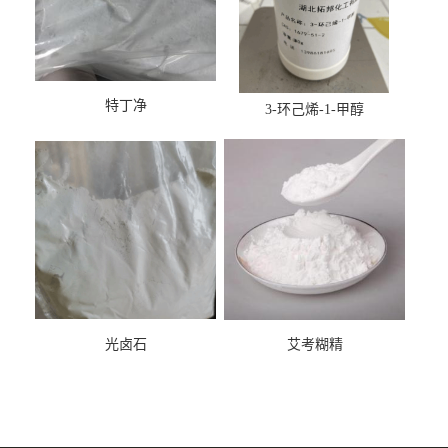
特丁净
3-环己烯-1-甲醇
光卤石
艾考糊精