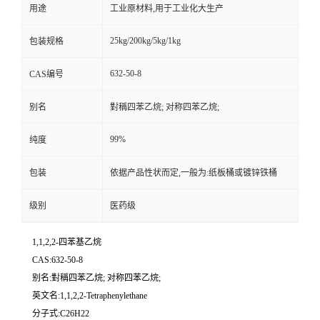
用途
工业原材料,用于工业化大生产
25kg/200kg/5kg/1kg
包装规格
632-50-8
CAS编号
别名
對稱四苯乙烷; 对称四苯乙烷;
99%
纯度
包装
依据产品性状而定,一般为:纸板桶或镀锌铁桶
级别
医药级
1,1,2,2-四苯基乙烷
CAS:632-50-8
别名:對稱四苯乙烷; 对称四苯乙烷;
英文名:1,1,2,2-Tetraphenylethane
分子式:C26H22