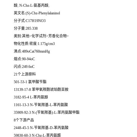
醇; N-Cbz-L-氨基丙醇;
英文名:(S)-Cbz-Phenylalaninol
分子式:C17H19NO3
分子量:285.338
类别:其他>化学试剂>芳香化合物>
物化性质:密度:1.175g/cm3
沸点:489oCat760mmHg
熔点:90-94oC
闪点:249.6oC
21个上游原料
501-53-1 氯甲酸苄酯
13139-17-8 苯甲氧羰酰琥珀酰亚胺
3182-95-4 L-苯丙氨醇
1161-13-3 N-苄氧羰基-L-苯丙氨酸
35909-92-3 N-(苄氧羰基)-L-苯丙氨酸甲酯
8个下游产品
2448-45-5 N-苄氧羰基-D-苯丙氨酸
59830-60-3 N-Cbz-L-苯丙氨醛