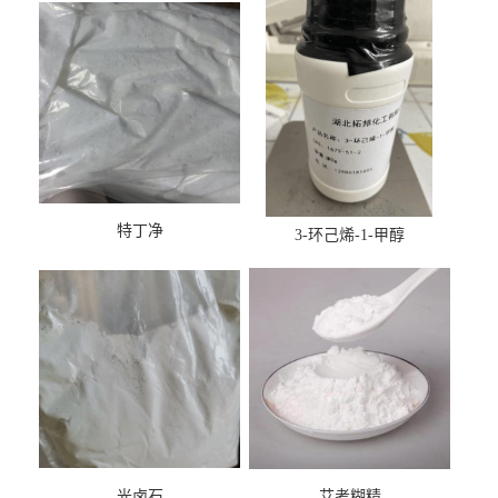
特丁净
3-环己烯-1-甲醇
光卤石
艾考糊精