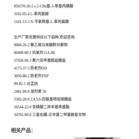
856570-20-2 s-2-CBz基-3-苯基丙磺酸
3182-95-4 L-苯丙氨醇
1161-13-3 N-苄氧羰基-L-苯丙氨酸
生产厂家优惠供应以下品种,欢迎咨询:
9006-26-2 聚乙烯马来酸酐共聚物
90498-90-1 抗氧剂 GA-80
57028-96-3 聚六亚甲基胍盐酸盐
4175-37-5 防老剂OD
3050-88-2 防老剂TNP
99-82-1 对孟烷
2481-94-9 溶剂黄 56
5392-28-9 2,4,5,6-四氨基嘧啶硫酸盐
26544-22-9 亚磷酸二异辛基苯基酯
34762-90-8 三氯化硼-正辛基二甲基胺复合物
相关产品：