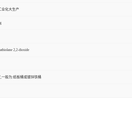
工业化大生产
g
athiolane 2,2-dioxide
,一般为:纸板桶或镀锌铁桶