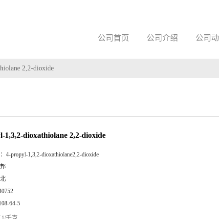
公司首页
公司介绍
公司动
hiolane 2,2-dioxide
l-1,3,2-dioxathiolane 2,2-dioxide
：
4-propyl-1,3,2-dioxathiolane2,2-dioxide
邦
北
B0752
108-64-5
1/千克