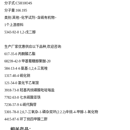
分子式:C5H10O4S
分子量:166.195
类别:其他>化学试剂>含硫有机物>
1个上游原料
5343-92-0 1,2-戊二醇
生产厂家优惠供应以下品种,欢迎咨询:
617-35-6 丙酮酸乙酯
68239-42-9 甲基葡糖醇聚醚-20
584-13-4 4-氨基-1,2,4-三氮唑
1317-40-4 硫化铜
121-54-0 氯化苄乙氧铵
3918-73-8 羟基丙烷磺酸吡啶嗡盐
7782-63-0 七水硫酸亚铁
7236-57-9 4-硫代胸苷
5301-78-0 2,6,7-三氧杂-1-磷杂双环(2.2.2)辛烷-4-甲醇-1-氧化物
4415-87-6 环丁烷四甲酸二酐
相关产品：