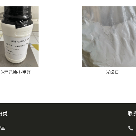
3-环己烯-1-甲醇
光卤石
分类
联
产品