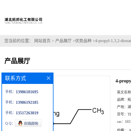
您当前的位置：
网站首页
>
产品展厅
>
优势品种
>
4-propyl-1,3,2-dioxat
产品展厅
联系方式
4-propy
手机：
13986181695
英文名称
品牌：
拓
手机：
13986192185
产地：
湖
手机：
13517263819
货号：
T
cas：
165
Q Q：
价格：
￥