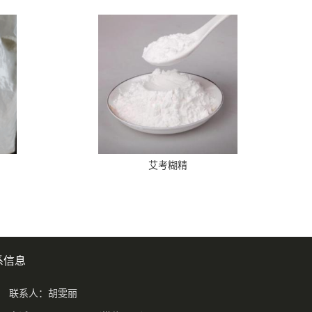
艾考糊精
系信息
联系人：胡雯丽