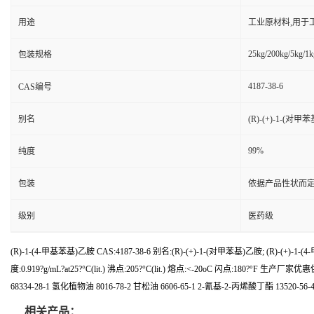
用途
工业原材料,用于
25kg/200kg/5kg/1k
包装规格
4187-38-6
CAS编号
别名
(R)-(+)-1-(对甲苯
99%
纯度
包装
依据产品性状而定
级别
医药级
(R)-1-(4-甲基苯基)乙胺 CAS:4187-38-6 别名:(R)-(+)-1-(对甲苯基)乙胺; (R)-(
度:0.919?g/mL?at25?°C(lit.) 沸点:205?°C(lit.) 熔点:<-20oC 闪点:180?
68334-28-1 氢化植物油 8016-78-2 甘松油 6606-65-1 2-氰基-2-丙烯酸丁酯 13520-
相关产品：