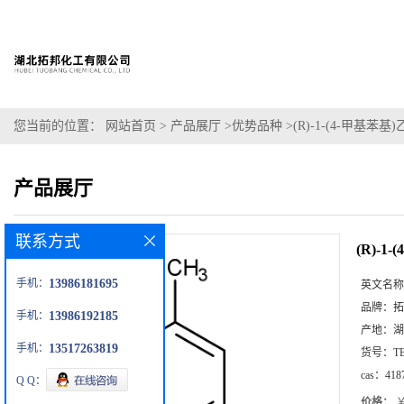
您当前的位置：
网站首页
>
产品展厅
>
优势品种
>
(R)-1-(4-甲基苯基
产品展厅
联系方式
(R)-1
手机：
13986181695
英文名称
品牌：
拓
手机：
13986192185
产地：
湖
手机：
13517263819
货号：
T
cas：
418
Q Q：
价格：
￥