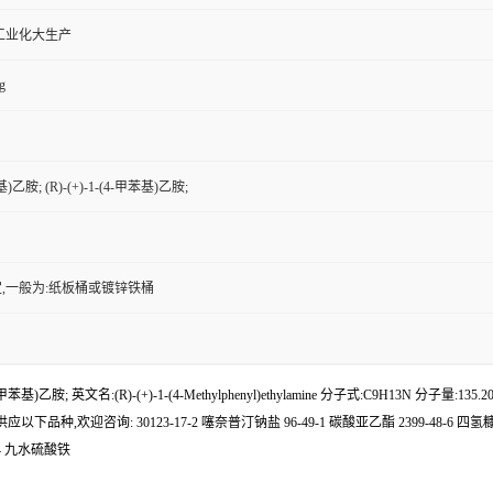
工业化大生产
g
基)乙胺; (R)-(+)-1-(4-甲苯基)乙胺;
,一般为:纸板桶或镀锌铁桶
+)-1-(4-甲苯基)乙胺; 英文名:(R)-(+)-1-(4-Methylphenyl)ethylamine 分子式:
°F 生产厂家优惠供应以下品种,欢迎咨询: 30123-17-2 噻奈普汀钠盐 96-49-1 碳酸亚乙酯 2399-48-6 
56-4 九水硫酸铁