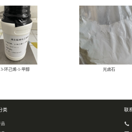
3-环己烯-1-甲醇
光卤石
分类
联
产品