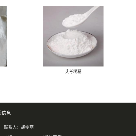
艾考糊精
系信息
联系人：胡雯丽