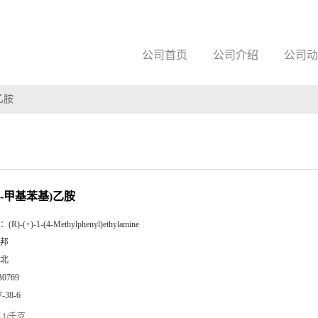
公司首页
公司介绍
公司动
)乙胺
-(4-甲基苯基)乙胺
：
(R)-(+)-1-(4-Methylphenyl)ethylamine
邦
北
B0769
7-38-6
1/千克