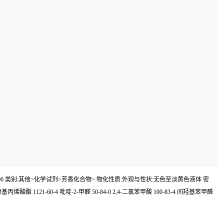
C9H13N 分子量:135.206 类别:其他>化学试剂>芳香化合物> 物化性质:外观与性状:无色至淡黄色液体 密
四氢糠基丙烯酸酯 1121-60-4 吡啶-2-甲醛 50-84-0 2,4-二氯苯甲酸 100-83-4 间羟基苯甲醛