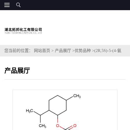
您当前的位置：
网站首页
>
产品展厅
>
优势品种
>
(2R,5S)-5-(4-氨
基-5-氟-2-氧代-1(2H)-嘧啶基)-1,3-噁噻烷-2-羧酸 (1R,2S,5R)-5-甲
产品展厅
基-2-(1-甲基乙基)环己酯