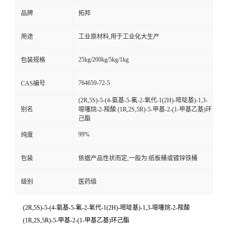
品牌
拓邦
用途
工业原材料,用于工业化大生产
25kg/200kg/5kg/1kg
包装规格
764659-72-5
CAS编号
(2R,5S)-5-(4-氨基-5-氟-2-氧代-1(2H)-嘧啶基)-1,3-
别名
噁噻烷-2-羧酸 (1R,2S,5R)-5-甲基-2-(1-甲基乙基)环
己酯
99%
纯度
包装
依据产品性状而定,一般为:纸板桶或镀锌铁桶
级别
医药级
(2R,5S)-5-(4-氨基-5-氟-2-氧代-1(2H)-嘧啶基)-1,3-噁噻烷-2-羧酸
(1R,2S,5R)-5-甲基-2-(1-甲基乙基)环己酯