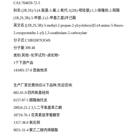
CAS:764659-72-5
别名:(2R,5S)-5-(4-氨基-5-氟-2-氧代-1(2H)-嘧啶基)-1,3-噁噻烷-2-羧酸
(1R,2S,5R)-5-甲基-2-(1-甲基乙基)环己酯
英文名:[(1R,2S,5R)-5-methyl-2-propan-2-ylcyclohexyl]5-(4-amino-5-fluoro-
2-oxopyrimidin-1-yl)-1,3-oxathiolane-2-carboxylate
分子式:C18H26FN3O4S
分子量:399.48
类别:其他>化学试剂>卤化物>
1个下游产品
143491-57-0 恩曲他滨
生产厂家优惠供应以下品种,欢迎咨询:
682-01-9 四丙氧基硅烷
6157-87-5 醋酸曲托龙
28924-21-2 3,5-二苄氧基苯乙酮
18719-76-1 花青素鼠李葡糖苷
1317-38-0 氧化铜
9051-31-4 聚乙二醇丙烯酸酯