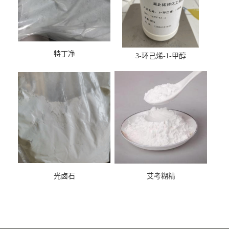
特丁净
3-环己烯-1-甲醇
光卤石
艾考糊精