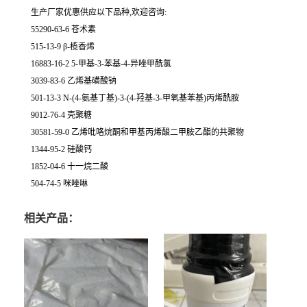
生产厂家优惠供应以下品种,欢迎咨询:
55290-63-6 苍术素
515-13-9 β-榄香烯
16883-16-2 5-甲基-3-苯基-4-异唑甲酰氯
3039-83-6 乙烯基磺酸钠
501-13-3 N-(4-氨基丁基)-3-(4-羟基-3-甲氧基苯基)丙烯酰胺
9012-76-4 壳聚糖
30581-59-0 乙烯吡咯烷酮和甲基丙烯酸二甲胺乙酯的共聚物
1344-95-2 硅酸钙
1852-04-6 十一烷二酸
504-74-5 咪唑啉
相关产品：