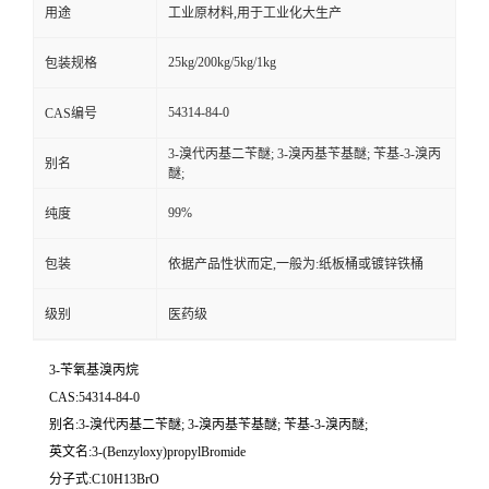
用途
工业原材料,用于工业化大生产
25kg/200kg/5kg/1kg
包装规格
54314-84-0
CAS编号
3-溴代丙基二苄醚; 3-溴丙基苄基醚; 苄基-3-溴丙
别名
醚;
99%
纯度
包装
依据产品性状而定,一般为:纸板桶或镀锌铁桶
级别
医药级
3-苄氧基溴丙烷
CAS:54314-84-0
别名:3-溴代丙基二苄醚; 3-溴丙基苄基醚; 苄基-3-溴丙醚;
英文名:3-(Benzyloxy)propylBromide
分子式:C10H13BrO