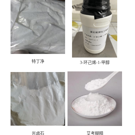
特丁净
3-环己烯-1-甲醇
光卤石
艾考糊精