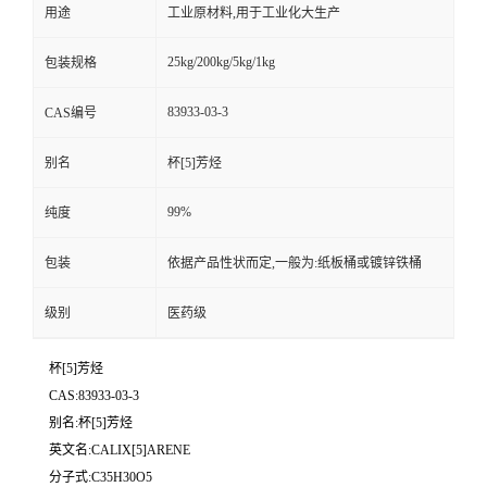
用途
工业原材料,用于工业化大生产
25kg/200kg/5kg/1kg
包装规格
83933-03-3
CAS编号
别名
杯[5]芳烃
99%
纯度
包装
依据产品性状而定,一般为:纸板桶或镀锌铁桶
级别
医药级
杯[5]芳烃
CAS:83933-03-3
别名:杯[5]芳烃
英文名:CALIX[5]ARENE
分子式:C35H30O5