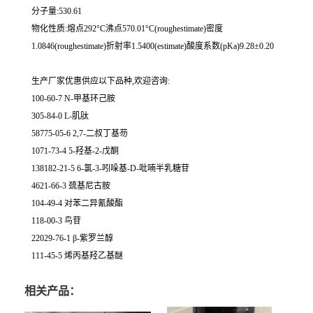
分子量:530.61
物化性质:熔点292°C沸点570.01°C(roughestimate)密度
1.0846(roughestimate)折射率1.5400(estimate)酸度系数(pKa)9.28±0.20
生产厂家优惠供应以下品种,欢迎咨询:
100-60-7 N-甲基环己胺
305-84-0 L-肌肽
58775-05-6 2,7-二叔丁基芴
1071-73-4 5-羟基-2-戊酮
138182-21-5 6-氯-3-吲哚基-D-吡喃半乳糖苷
4621-66-3 巯基尼古胺
104-49-4 对苯二异氰酸酯
118-00-3 鸟苷
22029-76-1 β-紫罗兰醇
111-45-5 烯丙基羟乙基醚
相关产品：