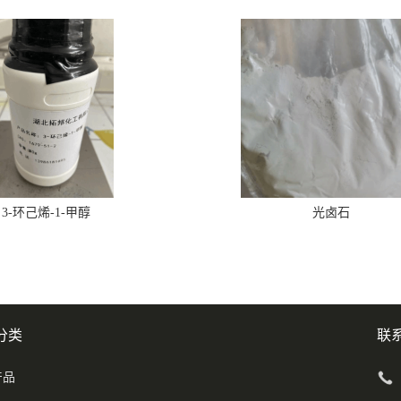
3-环己烯-1-甲醇
光卤石
分类
联
产品