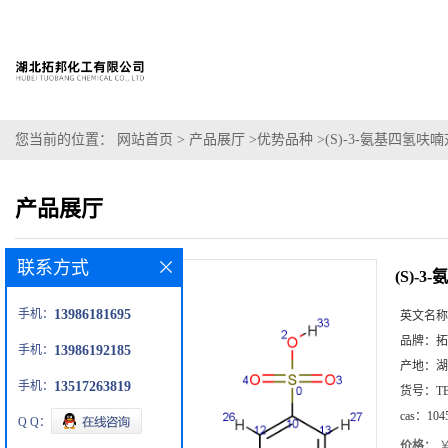
您当前的位置：
网站首页
>
产品展厅
>
优势品种
>
(S)-3-氨基四氢
产品展厅
联系方式
(S)-
手机：
13986181695
英文名称
品牌：
拓
手机：
13986192185
产地：
湖
手机：
13517263819
货号：
T
cas：
104
Q Q：
价格：
￥