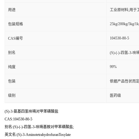
用途
工业原材料,用于
25kg/200kg/5kg/1k
包装规格
104530-80-5
CAS编号
别名
(S)-(-)-四氢-
99%
纯度
包装
依据产品性状而定
级别
医药级
(S)-3-氨基四氢呋喃对甲苯磺酸盐
CAS:104530-80-5
别名:(S)-(-)-四氢-3-呋喃基胺对甲苯磺酸盐;
英文名:(S)-3-AminotetrahydrofuranTosylate