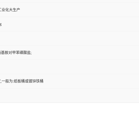
工业化大生产
g
3-呋喃基胺对甲苯磺酸盐;
,一般为:纸板桶或镀锌铁桶