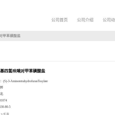
公司首页
公司介绍
公司动
呋喃对甲苯磺酸盐
3-氨基四氢呋喃对甲苯磺酸盐
：
(S)-3-AminotetrahydrofuranTosylate
邦
北
B1074
530-80-5
1/千克