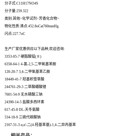
分子式:C11H17NO4S
分子量:259.322
类别:其他>化学试剂>芳香化合物>
物化性质:沸点:452.8oCat760mmHg
闪点:227.7oC
生产厂家优惠供应以下品种,欢迎咨询:
3353-05-7 硬脂酸锰(Ⅱ)
6358-64-1 4-氯-2,5-二甲氧基苯胺
120-20-7 3,4-二甲氧基苯乙胺
18449-41-7 羟基积雪草酸
244761-29-3 二草酸硼酸锂
7601-54-9 无水磷酸三钠
24390-14-5 盐酸多西环素
617-45-8 DL-天冬氨酸
534-18-9 三硫代碳酸钠
2167-51-3 α,α'-二(4-羟基苯基)-1,4-二异丙基苯
相关产品：