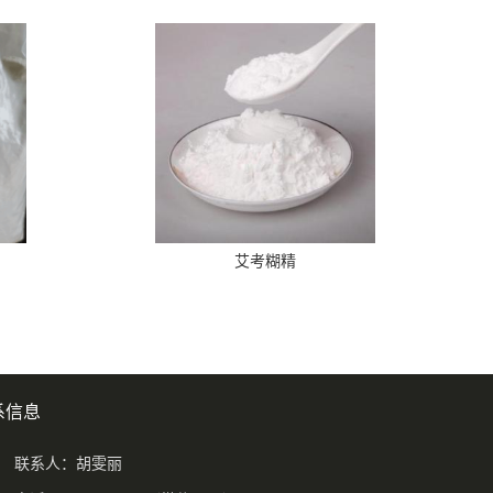
艾考糊精
系信息
联系人：胡雯丽