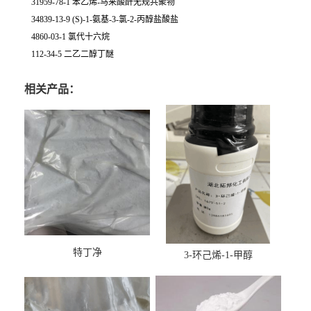
31959-78-1 苯乙烯-马来酸酐无规共聚物
34839-13-9 (S)-1-氨基-3-氯-2-丙醇盐酸盐
4860-03-1 氯代十六烷
112-34-5 二乙二醇丁醚
相关产品：
特丁净
3-环己烯-1-甲醇