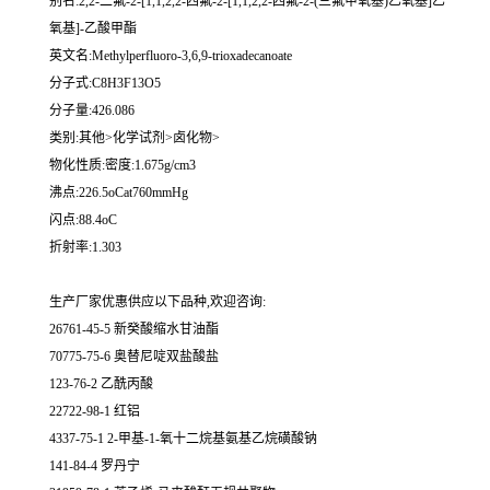
别名:2,2-二氟-2-[1,1,2,2-四氟-2-[1,1,2,2-四氟-2-(三氟甲氧基)乙氧基]乙
氧基]-乙酸甲酯
英文名:Methylperfluoro-3,6,9-trioxadecanoate
分子式:C8H3F13O5
分子量:426.086
类别:其他>化学试剂>卤化物>
物化性质:密度:1.675g/cm3
沸点:226.5oCat760mmHg
闪点:88.4oC
折射率:1.303
生产厂家优惠供应以下品种,欢迎咨询:
26761-45-5 新癸酸缩水甘油酯
70775-75-6 奥替尼啶双盐酸盐
123-76-2 乙酰丙酸
22722-98-1 红铝
4337-75-1 2-甲基-1-氧十二烷基氨基乙烷磺酸钠
141-84-4 罗丹宁