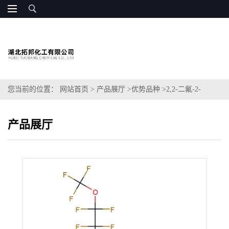
您当前的位置：
网站首页
>
产品展厅
>
优势品种
>
2,2-二氟-2-
[1,1,2,2-四氟-2-[1,1,2,2-四氟-2-(三氟甲氧基)乙氧基]乙氧基]-乙酸甲
产品展厅
酯