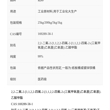
品牌
拓邦
用途
工业原材料,用于工业化大生产
25kg/200kg/5kg/1kg
包装规格
169289-58-1
CAS编号
2,2-二氟-2-[1,1,2,2-四氟-2-[1,1,2,2-四氟-2-(三氟甲
别名
氧基)乙氧基]乙氧基]-乙酸甲酯
99%
纯度
包装
依据产品性状而定,一般为:纸板桶或镀锌铁桶
级别
医药级
2,2-二氟-2-[1,1,2,2-四氟-2-[1,1,2,2-四氟-2-(三氟甲氧基)乙氧基]乙氧基]-
乙酸甲酯
CAS:169289-58-1