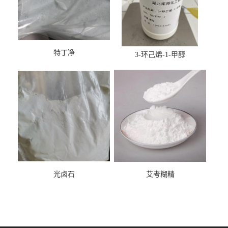
特丁净
3-环己烯-1-甲醇
光卤石
艾考糊精