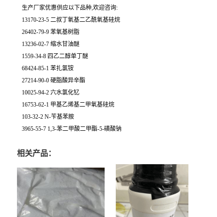
生产厂家优惠供应以下品种,欢迎咨询:
13170-23-5 二叔丁氧基二乙酰氧基硅烷
26402-79-9 苯氧基树脂
13236-02-7 缩水甘油醚
1559-34-8 四乙二醇单丁醚
68424-85-1 苯扎氯铵
27214-90-0 硬脂酸异辛酯
10025-94-2 六水氯化钇
16753-62-1 甲基乙烯基二甲氧基硅烷
103-32-2 N-苄基苯胺
3965-55-7 1,3-苯二甲酸二甲酯-5-磺酸钠
相关产品：