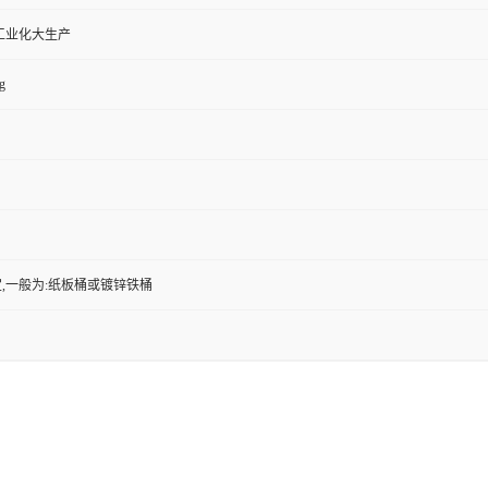
工业化大生产
g
,一般为:纸板桶或镀锌铁桶