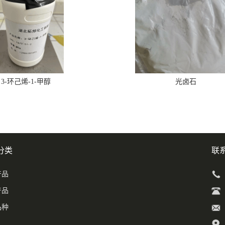
3-环己烯-1-甲醇
光卤石
分类
联
产品
产品
品种