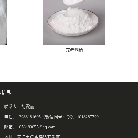
艾考糊精
系信息
联系人：胡雯丽
电话：13986181695（微信同号）QQ：1018287799
邮箱：
1078480055@qq.com
地址：天门市侨乡经济开发区