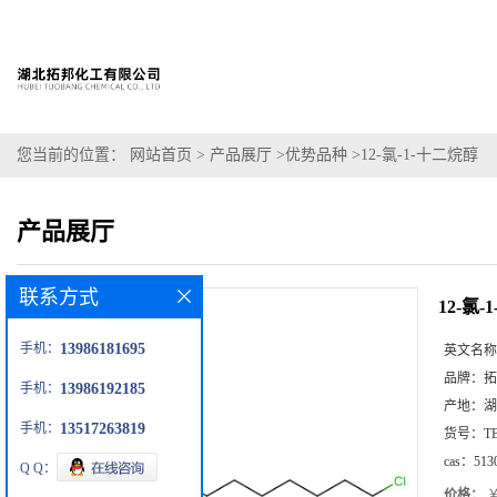
您当前的位置：
网站首页
>
产品展厅
>
优势品种
>
12-氯-1-十二烷醇
产品展厅
联系方式
12-氯
手机：
13986181695
英文名称
品牌：
拓
手机：
13986192185
产地：
湖
手机：
13517263819
货号：
T
cas：
513
Q Q：
价格：
￥