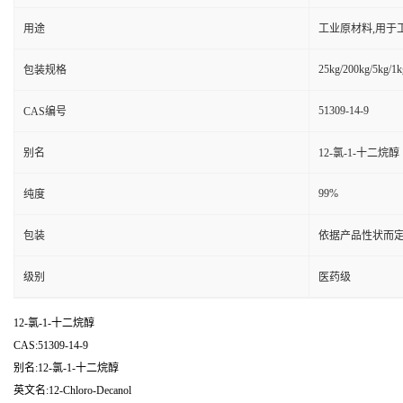
用途
工业原材料,用于
25kg/200kg/5kg/1k
包装规格
51309-14-9
CAS编号
别名
12-氯-1-十二烷醇
99%
纯度
包装
依据产品性状而定
级别
医药级
12-氯-1-十二烷醇
CAS:51309-14-9
别名:12-氯-1-十二烷醇
英文名:12-Chloro-Decanol