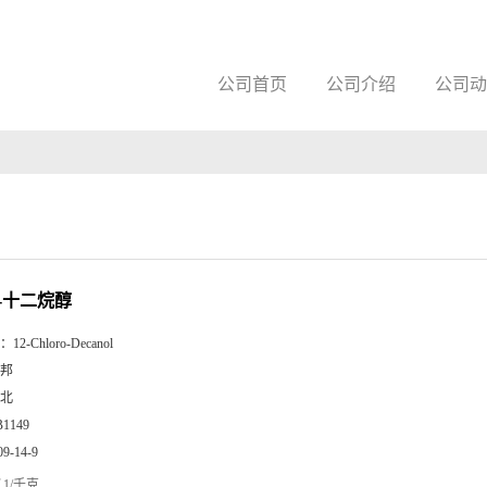
公司首页
公司介绍
公司动
-1-十二烷醇
：
12-Chloro-Decanol
邦
北
B1149
09-14-9
1/千克