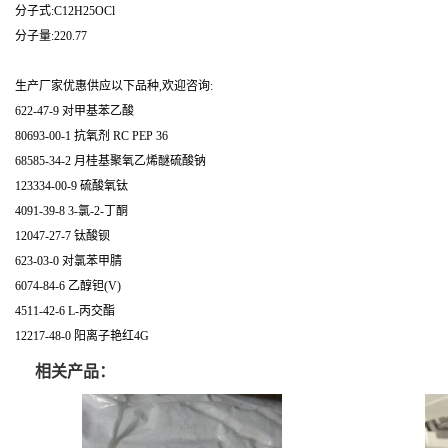
分子式:C12H25OCl
分子量:220.77
生产厂家优惠供应以下品种,欢迎咨询:
622-47-9 对甲基苯乙酸
80693-00-1 抗氧剂 RC PEP 36
68585-34-2 月桂基聚氧乙烯醚硫酸钠
123334-00-9 硫酸氧钛
4091-39-8 3-氯-2-丁酮
12047-27-7 钛酸钡
623-03-0 对氯苯甲腈
6074-84-6 乙醇钽(V)
4511-42-6 L-丙交酯
12217-48-0 阳离子艳红4G
相关产品：