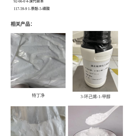
92-66-0 4-溴代联苯
117-59-9 1-萘酚-5-磺酸
相关产品：
特丁净
3-环己烯-1-甲醇