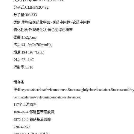
英文名:Bis(2-nitrophenyl)disulfide
分子式:C12H8N2O4S2
分子量:308.333
类别:生物及医药化学品>医药中间体>农药中间体
物化性质:外观与性状:黄色至绿色粉末
密度:1.52g/cm3
沸点:441.9oCat760mmHg
熔点:194-197 °C(lit.)
闪点:221.1oC
折射率:1.718
储存条
件:Keepcontainerclosedwhennotinuse.Storeinatightlyclosedcontainer.Storeinacool,dry
ventilatedareaawayfromincompatiblesubstances.
117个上游原料
1694-92-4 邻硝基苯磺酰氯
4875-10-9 邻硝基苯硫酚
22024-99-3