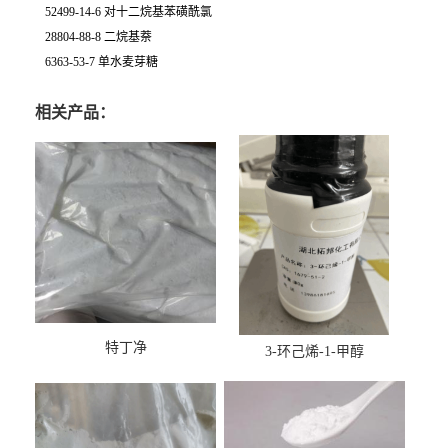
52499-14-6 对十二烷基苯磺酰氯
28804-88-8 二烷基萘
6363-53-7 单水麦芽糖
相关产品：
特丁净
3-环己烯-1-甲醇