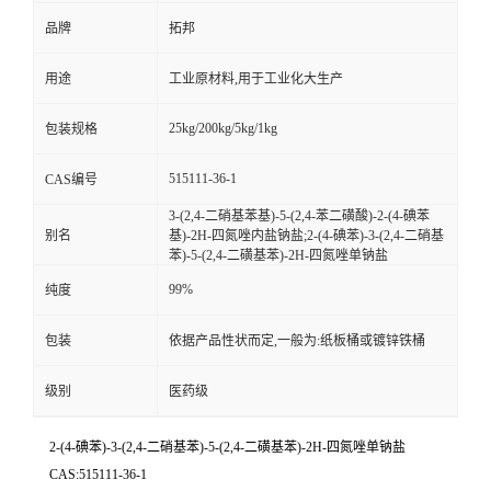
品牌
拓邦
用途
工业原材料,用于工业化大生产
25kg/200kg/5kg/1kg
包装规格
515111-36-1
CAS编号
3-(2,4-二硝基苯基)-5-(2,4-苯二磺酸)-2-(4-碘苯
别名
基)-2H-四氮唑内盐钠盐;2-(4-碘苯)-3-(2,4-二硝基
苯)-5-(2,4-二磺基苯)-2H-四氮唑单钠盐
99%
纯度
包装
依据产品性状而定,一般为:纸板桶或镀锌铁桶
级别
医药级
2-(4-碘苯)-3-(2,4-二硝基苯)-5-(2,4-二磺基苯)-2H-四氮唑单钠盐
CAS:515111-36-1