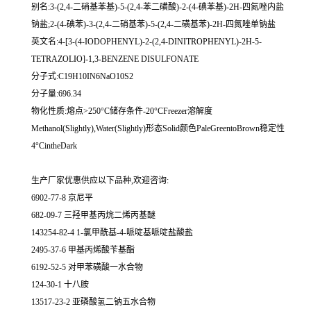
别名:3-(2,4-二硝基苯基)-5-(2,4-苯二磺酸)-2-(4-碘苯基)-2H-四氮唑内盐
钠盐;2-(4-碘苯)-3-(2,4-二硝基苯)-5-(2,4-二磺基苯)-2H-四氮唑单钠盐
英文名:4-[3-(4-IODOPHENYL)-2-(2,4-DINITROPHENYL)-2H-5-
TETRAZOLIO]-1,3-BENZENE DISULFONATE
分子式:C19H10IN6NaO10S2
分子量:696.34
物化性质:熔点>250°C储存条件-20°CFreezer溶解度
Methanol(Slightly),Water(Slightly)形态Solid颜色PaleGreentoBrown稳定性
4°CintheDark
生产厂家优惠供应以下品种,欢迎咨询:
6902-77-8 京尼平
682-09-7 三羟甲基丙烷二烯丙基醚
143254-82-4 1-氯甲酰基-4-哌啶基哌啶盐酸盐
2495-37-6 甲基丙烯酸苄基酯
6192-52-5 对甲苯磺酸一水合物
124-30-1 十八胺
13517-23-2 亚磷酸氢二钠五水合物