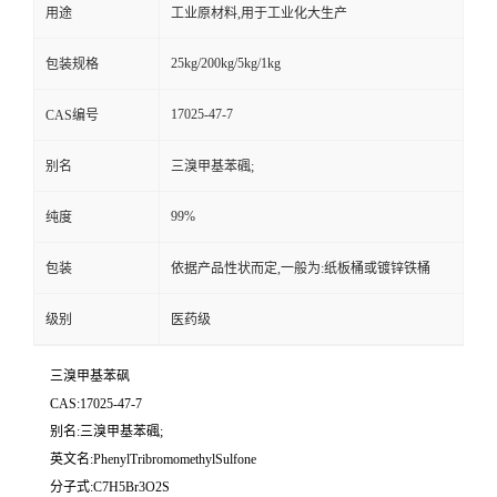
用途
工业原材料,用于工业化大生产
25kg/200kg/5kg/1kg
包装规格
17025-47-7
CAS编号
别名
三溴甲基苯碸;
99%
纯度
包装
依据产品性状而定,一般为:纸板桶或镀锌铁桶
级别
医药级
三溴甲基苯砜
CAS:17025-47-7
别名:三溴甲基苯碸;
英文名:PhenylTribromomethylSulfone
分子式:C7H5Br3O2S