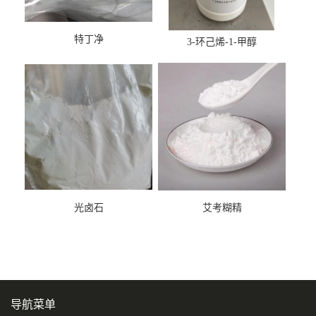
特丁净
3-环己烯-1-甲醇
光卤石
艾考糊精
导航菜单