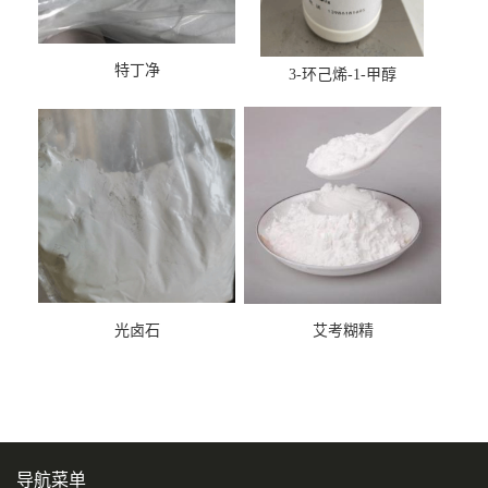
特丁净
3-环己烯-1-甲醇
光卤石
艾考糊精
导航菜单