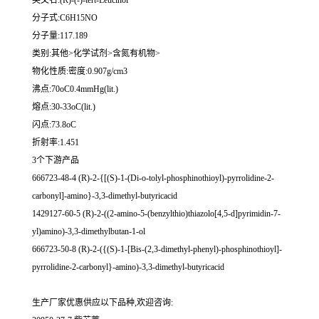
英文名:(R)-(-)-tert-Leucinol
分子式:C6H15NO
分子量:117.189
类别:其他>化学试剂>含氮有机物>
物化性质:密度:0.907g/cm3
沸点:70oC0.4mmHg(lit.)
熔点:30-33oC(lit.)
闪点:73.8oC
折射率:1.451
3个下游产品
666723-48-4 (R)-2-{[(S)-1-(Di-o-tolyl-phosphinothioyl)-pyrrolidine-2-
carbonyl]-amino}-3,3-dimethyl-butyricacid
1429127-60-5 (R)-2-((2-amino-5-(benzylthio)thiazolo[4,5-d]pyrimidin-7-
yl)amino)-3,3-dimethylbutan-1-ol
666723-50-8 (R)-2-({(S)-1-[Bis-(2,3-dimethyl-phenyl)-phosphinothioyl]-
pyrrolidine-2-carbonyl}-amino)-3,3-dimethyl-butyricacid
生产厂家优惠供应以下品种,欢迎咨询: