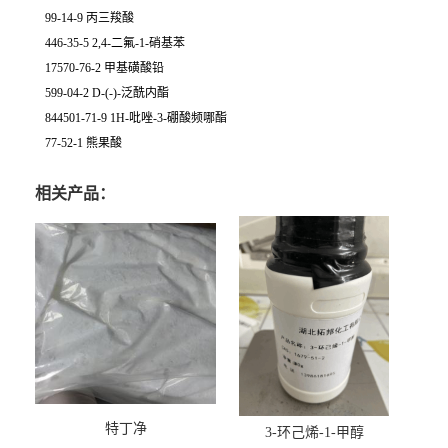
99-14-9 丙三羧酸
446-35-5 2,4-二氟-1-硝基苯
17570-76-2 甲基磺酸铅
599-04-2 D-(-)-泛酰内酯
844501-71-9 1H-吡唑-3-硼酸频哪酯
77-52-1 熊果酸
相关产品：
特丁净
3-环己烯-1-甲醇