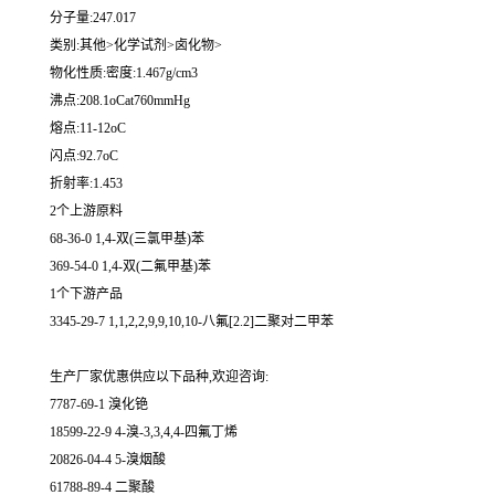
分子量:247.017
类别:其他>化学试剂>卤化物>
物化性质:密度:1.467g/cm3
沸点:208.1oCat760mmHg
熔点:11-12oC
闪点:92.7oC
折射率:1.453
2个上游原料
68-36-0 1,4-双(三氯甲基)苯
369-54-0 1,4-双(二氟甲基)苯
1个下游产品
3345-29-7 1,1,2,2,9,9,10,10-八氟[2.2]二聚对二甲苯
生产厂家优惠供应以下品种,欢迎咨询:
7787-69-1 溴化铯
18599-22-9 4-溴-3,3,4,4-四氟丁烯
20826-04-4 5-溴烟酸
61788-89-4 二聚酸