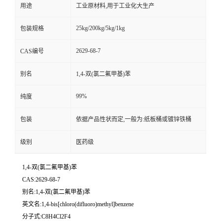
用途
工业原材料,用于工业化大生产
25kg/200kg/5kg/1kg
包装规格
2629-68-7
CAS编号
别名
1,4-双(氯二氟甲基)苯
99%
纯度
包装
依据产品性状而定,一般为:纸板桶或镀锌铁桶
级别
医药级
1,4-双(氯二氟甲基)苯
CAS:2629-68-7
别名:1,4-双(氯二氟甲基)苯
英文名:1,4-bis[chloro(difluoro)methyl]benzene
分子式:C8H4Cl2F4