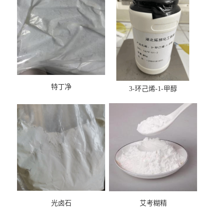
特丁净
3-环己烯-1-甲醇
光卤石
艾考糊精