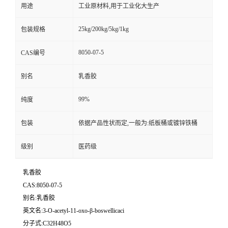
用途
工业原材料,用于工业化大生产
25kg/200kg/5kg/1kg
包装规格
8050-07-5
CAS编号
别名
乳香胶
99%
纯度
包装
依据产品性状而定,一般为:纸板桶或镀锌铁桶
级别
医药级
乳香胶
CAS:8050-07-5
别名:乳香胶
英文名:3-O-acetyl-11-oxo-β-boswellicaci
分子式:C32H48O5