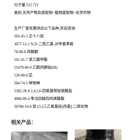
分子量:512.721
类别:天然产物及提取物>植物提取物>化学药物
生产厂家优惠供应以下品种,欢迎咨询:
593-45-3 正十八烷
3077-12-1 N,N-二羟乙基-对甲基苯胺
78-98-8 丙酮醛
101-41-7 苯乙酸甲酯
21679-46-9 乙酰丙酮钴(III)
129-00-0 芘
504-74-5 咪唑啉
5392-28-9 2,4,5,6-四氨基嘧啶硫酸盐
4986-89-4 季戊四醇四丙烯酸酯
56706-10-6 双-[3-(三乙氧基硅)丙基]-二硫化物
相关产品：