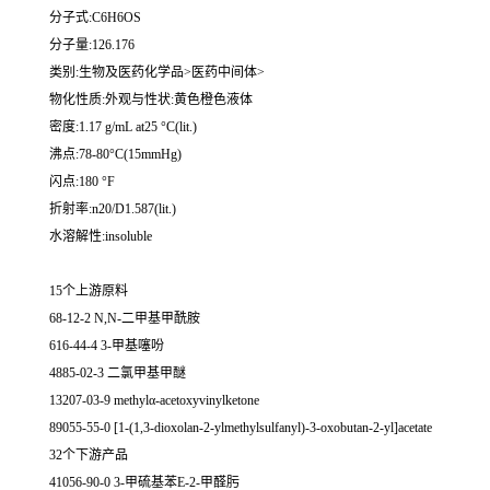
分子式:C6H6OS
分子量:126.176
类别:生物及医药化学品>医药中间体>
物化性质:外观与性状:黄色橙色液体
密度:1.17 g/mL at25 °C(lit.)
沸点:78-80°C(15mmHg)
闪点:180 °F
折射率:n20/D1.587(lit.)
水溶解性:insoluble
15个上游原料
68-12-2 N,N-二甲基甲酰胺
616-44-4 3-甲基噻吩
4885-02-3 二氯甲基甲醚
13207-03-9 methylα-acetoxyvinylketone
89055-55-0 [1-(1,3-dioxolan-2-ylmethylsulfanyl)-3-oxobutan-2-yl]acetate
32个下游产品
41056-90-0 3-甲硫基苯E-2-甲醛肟