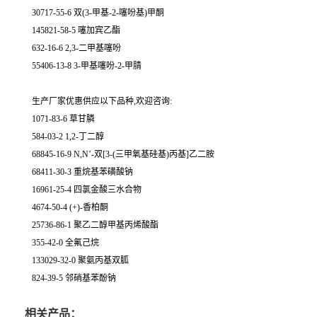
30717-55-6 双(3-甲基-2-噻吩基)甲酮
145821-58-5 噻加宾乙酯
632-16-6 2,3-二甲基噻吩
55406-13-8 3-甲基噻吩-2-甲腈
生产厂家优惠供应以下品种,欢迎咨询:
1071-83-6 草甘膦
584-03-2 1,2-丁二醇
68845-16-9 N,N’-双[3-(三甲氧基硅基)丙基]乙二胺
68411-30-3 重烷基苯磺酸钠
16961-25-4 四氯金酸三水合物
4674-50-4 (+)-香柏酮
25736-86-1 聚乙二醇甲基丙烯酸酯
355-42-0 全氟己烷
133029-32-0 聚氨丙基双胍
824-39-5 邻硝基苯酚钠
相关产品：