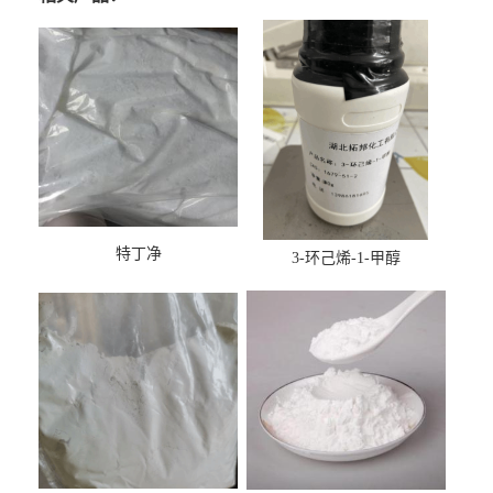
特丁净
3-环己烯-1-甲醇