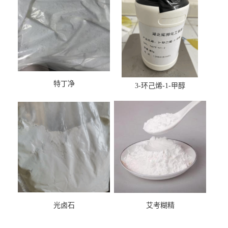
特丁净
3-环己烯-1-甲醇
光卤石
艾考糊精