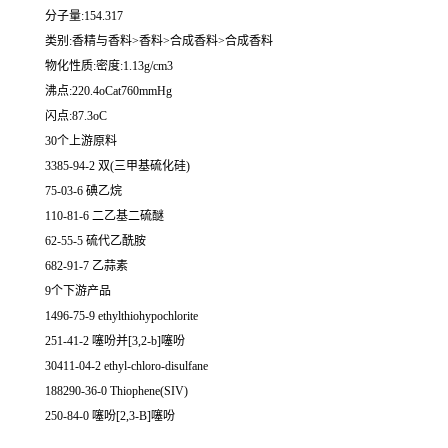
分子量:154.317
类别:香精与香料>香料>合成香料>合成香料
物化性质:密度:1.13g/cm3
沸点:220.4oCat760mmHg
闪点:87.3oC
30个上游原料
3385-94-2 双(三甲基硫化硅)
75-03-6 碘乙烷
110-81-6 二乙基二硫醚
62-55-5 硫代乙酰胺
682-91-7 乙蒜素
9个下游产品
1496-75-9 ethylthiohypochlorite
251-41-2 噻吩并[3,2-b]噻吩
30411-04-2 ethyl-chloro-disulfane
188290-36-0 Thiophene(SIV)
250-84-0 噻吩[2,3-B]噻吩