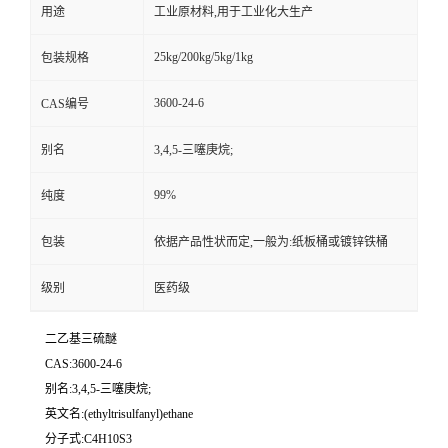
用途
工业原材料,用于工业化大生产
25kg/200kg/5kg/1kg
包装规格
3600-24-6
CAS编号
别名
3,4,5-三噻庚烷;
99%
纯度
包装
依据产品性状而定,一般为:纸板桶或镀锌铁桶
级别
医药级
二乙基三硫醚
CAS:3600-24-6
别名:3,4,5-三噻庚烷;
英文名:(ethyltrisulfanyl)ethane
分子式:C4H10S3