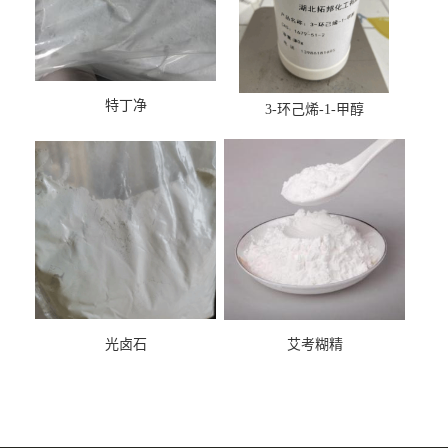
特丁净
3-环己烯-1-甲醇
光卤石
艾考糊精