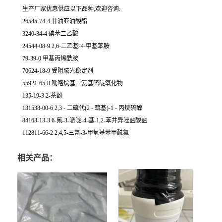
生产厂家优惠供应以下品种,欢迎咨询:
26545-74-4 甘油亚油酸酯
3240-34-4 碘苯二乙酸
24544-08-9 2,6-二乙基-4-甲基苯胺
79-39-0 甲基丙烯酰胺
70624-18-9 受阻胺光稳定剂
55921-65-8 吡咯烷基二氨基嘧啶氧化物
135-19-3 2-萘酚
131538-00-6 2,3 - 二硫代(2 - 巯基)-1 - 丙烷硫醇
84163-13-3 6-氟-3-哌啶-4-基-1,2-苯并异唑盐酸盐
112811-66-2 2,4,5-三氟-3-甲氧基苯甲酰氯
相关产品：