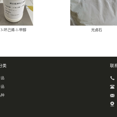
3-环己烯-1-甲醇
光卤石
分类
联
产品
产品
品种