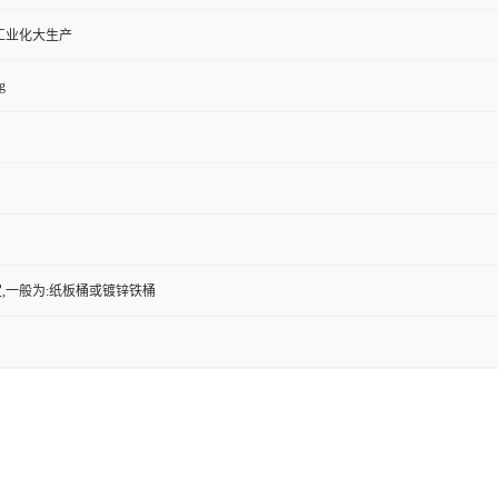
工业化大生产
g
,一般为:纸板桶或镀锌铁桶