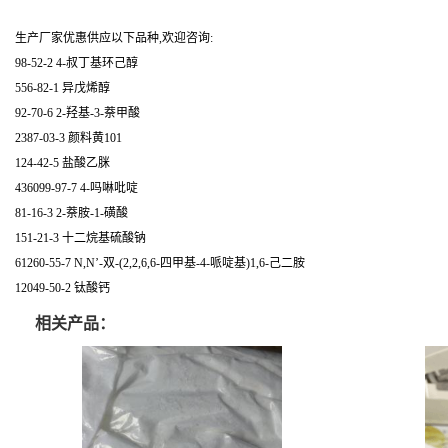
生产厂家优惠供应以下品种,欢迎咨询:
98-52-2 4-叔丁基环己醇
556-82-1 异戊烯醇
92-70-6 2-羟基-3-萘甲酸
2387-03-3 颜料黄101
124-42-5 盐酸乙脒
436099-97-7 4-吗啉吡啶
81-16-3 2-萘胺-1-磺酸
151-21-3 十二烷基硫酸钠
61260-55-7 N,N’-双-(2,2,6,6-四甲基-4-哌啶基)1,6-己二胺
12049-50-2 钛酸钙
相关产品：