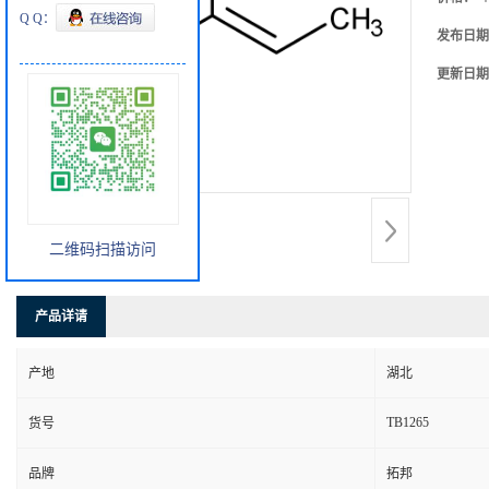
Q Q：
发布日期
更新日期
二维码扫描访问
产品详请
产地
湖北
TB1265
货号
品牌
拓邦