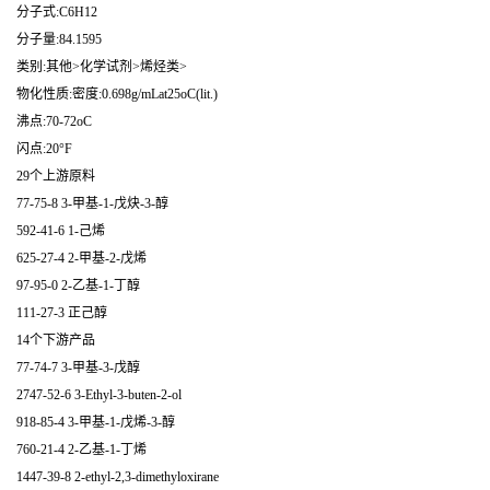
分子式:C6H12
分子量:84.1595
类别:其他>化学试剂>烯烃类>
物化性质:密度:0.698g/mLat25oC(lit.)
沸点:70-72oC
闪点:20°F
29个上游原料
77-75-8 3-甲基-1-戊炔-3-醇
592-41-6 1-己烯
625-27-4 2-甲基-2-戊烯
97-95-0 2-乙基-1-丁醇
111-27-3 正己醇
14个下游产品
77-74-7 3-甲基-3-戊醇
2747-52-6 3-Ethyl-3-buten-2-ol
918-85-4 3-甲基-1-戊烯-3-醇
760-21-4 2-乙基-1-丁烯
1447-39-8 2-ethyl-2,3-dimethyloxirane