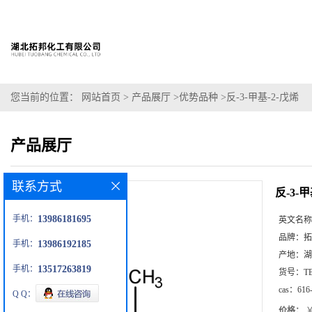
您当前的位置：
网站首页
>
产品展厅
>
优势品种
>
反-3-甲基-2-戊烯
产品展厅
联系方式
反-3-甲
手机：
13986181695
英文名称
品牌：
拓
手机：
13986192185
产地：
湖
手机：
13517263819
货号：
T
cas：
616
Q Q：
价格：
￥