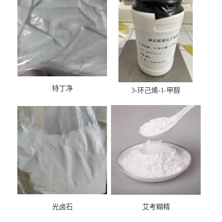
特丁净
3-环己烯-1-甲醇
光卤石
艾考糊精