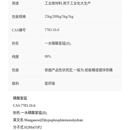
用途
工业原材料,用于工业化大生产
25kg/200kg/5kg/1kg
包装规格
7783-16-6
CAS编号
别名
一水磷酸氢锰(II);
99%
纯度
包装
依据产品性状而定,一般为:纸板桶或镀锌铁桶
级别
医药级
磷酸氢锰
CAS:7783-16-6
别名:一水磷酸氢锰(II);
英文名:Manganese(II)hypophosphitemonohydrate
分子式:H2MnO5P2