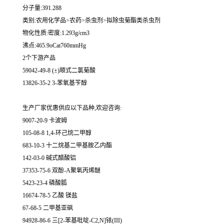
分子量:391.288
类别:农用化学品>农药>杀虫剂>拟除虫菊酯类杀虫剂
物化性质:密度:1.293g/cm3
沸点:465.9oCat760mmHg
2个下游产品
59042-49-8 (±)顺式二氯菊酸
13826-35-2 3-苯氧基苄醇
生产厂家优惠供应以下品种,欢迎咨询:
9007-20-9 卡波姆
105-08-8 1,4-环己烷二甲醇
683-10-3 十二烷基二甲基胺乙内酯
142-03-0 碱式醋酸铝
37353-75-6 双酚-A聚氧丙烯醚
5423-23-4 磷酸胍
16674-78-5 乙酸 镁盐
67-68-5 二甲基亚砜
94928-86-6 三[2-苯基吡啶-C2,N]铱(III)