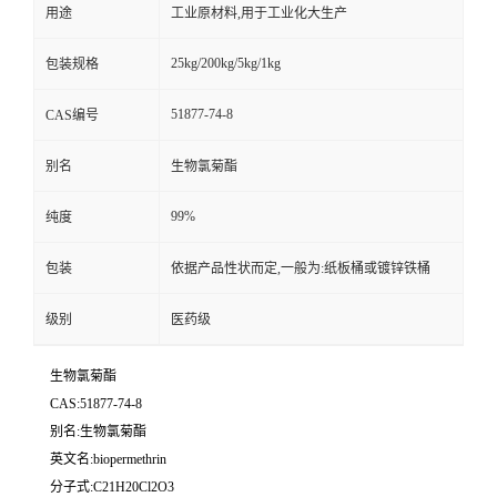
用途
工业原材料,用于工业化大生产
25kg/200kg/5kg/1kg
包装规格
51877-74-8
CAS编号
别名
生物氯菊酯
99%
纯度
包装
依据产品性状而定,一般为:纸板桶或镀锌铁桶
级别
医药级
生物氯菊酯
CAS:51877-74-8
别名:生物氯菊酯
英文名:biopermethrin
分子式:C21H20Cl2O3