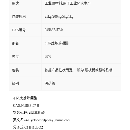
用途
工业原材料,用于工业化大生产
25kg/200kg/5kg/1kg
包装规格
945837-57-0
CAS编号
别名
4-环戊基苯硼酸
99%
纯度
包装
依据产品性状而定,一般为:纸板桶或镀锌铁桶
级别
医药级
4-环戊基苯硼酸
CAS:945837-57-0
别名:4-环戊基苯硼酸
英文名:(4-Cyclopentylphenyl)boronicaci
分子式:C11H15BO2