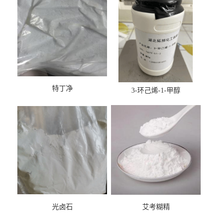
特丁净
3-环己烯-1-甲醇
光卤石
艾考糊精