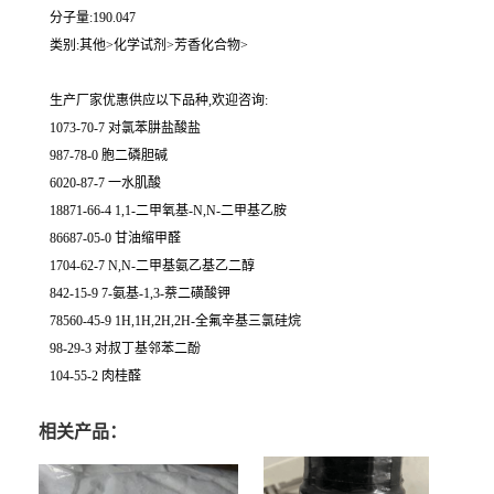
分子量:190.047
类别:其他>化学试剂>芳香化合物>
生产厂家优惠供应以下品种,欢迎咨询:
1073-70-7 对氯苯肼盐酸盐
987-78-0 胞二磷胆碱
6020-87-7 一水肌酸
18871-66-4 1,1-二甲氧基-N,N-二甲基乙胺
86687-05-0 甘油缩甲醛
1704-62-7 N,N-二甲基氨乙基乙二醇
842-15-9 7-氨基-1,3-萘二磺酸钾
78560-45-9 1H,1H,2H,2H-全氟辛基三氯硅烷
98-29-3 对叔丁基邻苯二酚
104-55-2 肉桂醛
相关产品：