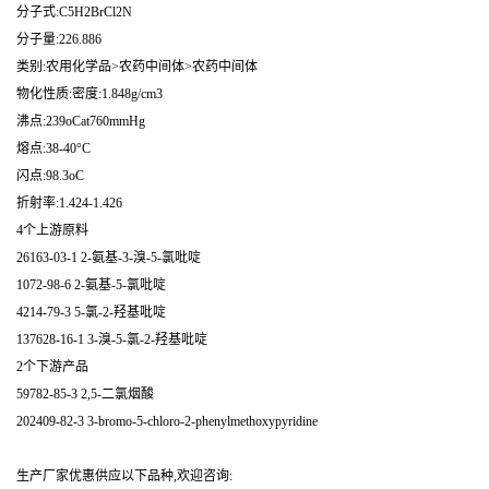
分子式:C5H2BrCl2N
分子量:226.886
类别:农用化学品>农药中间体>农药中间体
物化性质:密度:1.848g/cm3
沸点:239oCat760mmHg
熔点:38-40°C
闪点:98.3oC
折射率:1.424-1.426
4个上游原料
26163-03-1 2-氨基-3-溴-5-氯吡啶
1072-98-6 2-氨基-5-氯吡啶
4214-79-3 5-氯-2-羟基吡啶
137628-16-1 3-溴-5-氯-2-羟基吡啶
2个下游产品
59782-85-3 2,5-二氯烟酸
202409-82-3 3-bromo-5-chloro-2-phenylmethoxypyridine
生产厂家优惠供应以下品种,欢迎咨询: