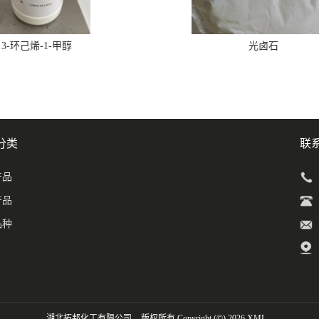
3-环己烯-1-甲醇
光卤石
分类
联
产品
产品
品种
湖北拓邦化工有限公司
版权所有 Copyright (©) 2026
XML