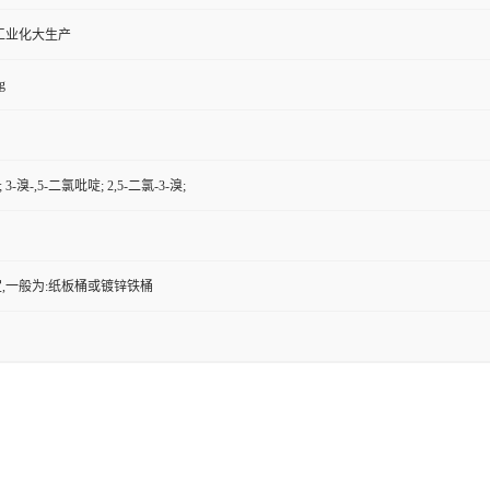
工业化大生产
g
 3-溴-,5-二氯吡啶; 2,5-二氯-3-溴;
,一般为:纸板桶或镀锌铁桶