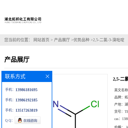
您当前的位置：
网站首页
>
产品展厅
>
优势品种
>
2,5-二氯-3-溴吡啶
产品展厅
联系方式
2,5-二
手机：
13986181695
英文名称
品牌：
拓
手机：
13986192185
产地：
湖
手机：
13517263819
货号：
T
cas：
138
Q Q：
价格：
￥