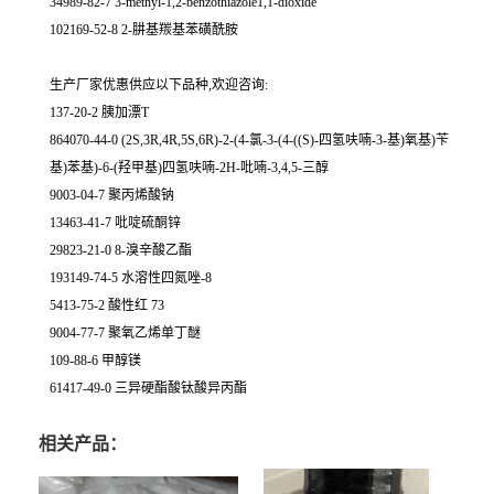
34989-82-7 3-methyl-1,2-benzothiazole1,1-dioxide
102169-52-8 2-肼基羰基苯磺酰胺
生产厂家优惠供应以下品种,欢迎咨询:
137-20-2 胰加漂T
864070-44-0 (2S,3R,4R,5S,6R)-2-(4-氯-3-(4-((S)-四氢呋喃-3-基)氧基)苄
基)苯基)-6-(羟甲基)四氢呋喃-2H-吡喃-3,4,5-三醇
9003-04-7 聚丙烯酸钠
13463-41-7 吡啶硫酮锌
29823-21-0 8-溴辛酸乙酯
193149-74-5 水溶性四氮唑-8
5413-75-2 酸性红 73
9004-77-7 聚氧乙烯单丁醚
109-88-6 甲醇镁
61417-49-0 三异硬酯酸钛酸异丙酯
相关产品：