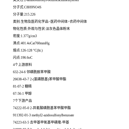
英文名:2-aminosulfonyl-benzoicacidmethylester
分子式:C8H9NO4S
分子量:215.226
类别:生物及医药化学品>医药中间体>农药中间体
物化性质:外观与性状:淡灰色晶体粉末
密度:1.377g/cm3
沸点:401.4oCat760mmHg
熔点:126-128 °C(lit.)
闪点:196.6oC
4个上游原料
632-24-6 邻磺酰胺苯甲酸
26638-43-7 2-(氯磺酰基)苯甲酸甲酯
81-07-2 糖精
67-56-1 甲醇
7个下游产品
74222-95-0 2-异氰酸磺酰基苯甲酸甲酯
911392-01-3 methyl2-azidosulfonylbenzoate
74223-63-5 去甲基甲氧基甲磺隆-甲基