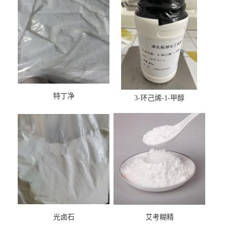
特丁净
3-环己烯-1-甲醇
光卤石
艾考糊精