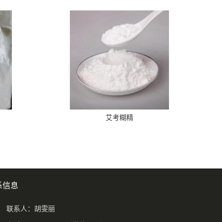
艾考糊精
系信息
联系人：胡雯丽