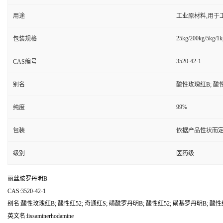
用途
工业原材料,用于
25kg/200kg/5kg/1k
包装规格
3520-42-1
CAS编号
别名
酸性玫瑰红B; 酸性
99%
纯度
包装
依据产品性状而定
级别
医药级
丽丝胺罗丹明B
CAS:3520-42-1
别名:酸性玫瑰红B; 酸性红52; 奇通红S; 磺酰罗丹明B; 酸性红52; 磺基罗丹明B; 酸性
英文名:lissaminerhodamine