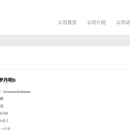
公司首页
公司介绍
公司动
罗丹明B
：
lissaminerhodamine
邦
北
B1356
0-42-1
1/千克