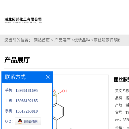
您当前的位置：
网站首页
>
产品展厅
>
优势品种
>
丽丝胺罗丹明B
产品展厅
联系方式
丽丝胺
手机：
13986181695
英文名称
品牌：
拓
手机：
13986192185
产地：
湖
手机：
13517263819
货号：
T
cas：
352
Q Q：
价格：
￥