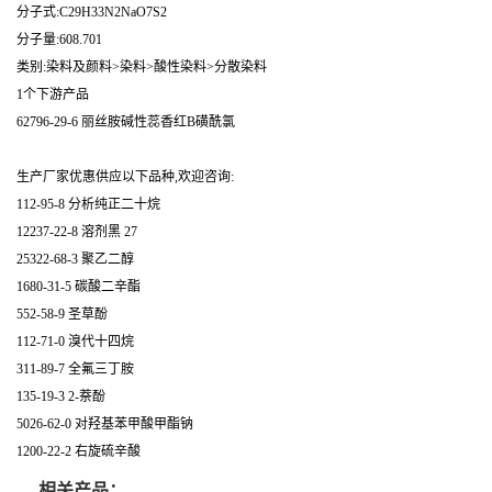
分子式:C29H33N2NaO7S2
分子量:608.701
类别:染料及颜料>染料>酸性染料>分散染料
1个下游产品
62796-29-6 丽丝胺碱性蕊香红B磺酰氯
生产厂家优惠供应以下品种,欢迎咨询:
112-95-8 分析纯正二十烷
12237-22-8 溶剂黑 27
25322-68-3 聚乙二醇
1680-31-5 碳酸二辛酯
552-58-9 圣草酚
112-71-0 溴代十四烷
311-89-7 全氟三丁胺
135-19-3 2-萘酚
5026-62-0 对羟基苯甲酸甲酯钠
1200-22-2 右旋硫辛酸
相关产品：