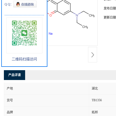
Q Q：
发布日期
更新日期
二维码扫描访问
产品详请
产地
湖北
TB1356
货号
品牌
拓邦