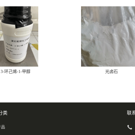
3-环己烯-1-甲醇
光卤石
分类
联
产品