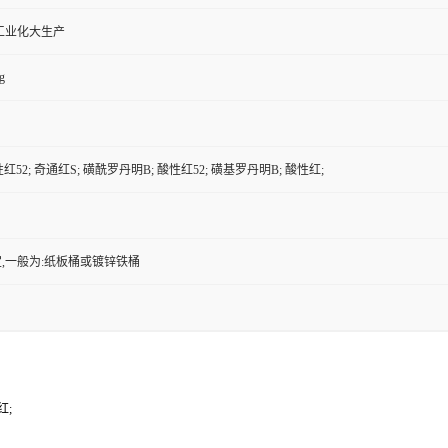
工业化大生产
g
红52; 奇通红S; 磺酰罗丹明B; 酸性红52; 磺基罗丹明B; 酸性红;
,一般为:纸板桶或镀锌铁桶
红;