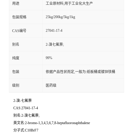
用途
工业原材料,用于工业化大生产
25kg/200kg/5kg/1kg
包装规格
27041-17-4
CAS编号
别名
2-溴七氟萘;
99%
纯度
包装
依据产品性状而定,一般为:纸板桶或镀锌铁桶
级别
医药级
2-溴-七氟萘
CAS:27041-17-4
别名:2-溴七氟萘;
英文名:2-bromo-1,3,4,5,6,7,8-heptafluoronaphthalene
分子式:C10BrF7